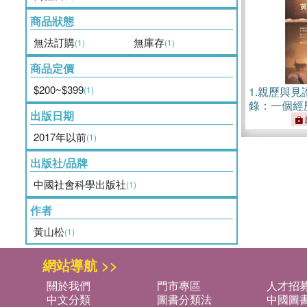
商品狀態
無法訂購
無庫存
(1)
(1)
商品定價
$200~$399
(1)
1.
親歷與見
錄：一個經
出版日期
老兵的海軍
2017年以前
(1)
出版社/品牌
中國社會科學出版社
(1)
作者
黃山松
(1)
網站導航 >>
關於我們
門市專區
人才招
中文分類
圖書分類法
中國圖