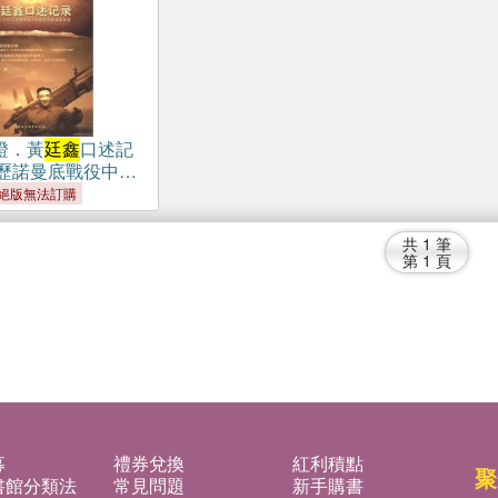
證．黃
廷鑫
口述記
歷諾曼底戰役中國
生涯（簡體書）
絕版無法訂購
共
1
筆
第
1
頁
募
禮券兌換
紅利積點
聚
書館分類法
常見問題
新手購書