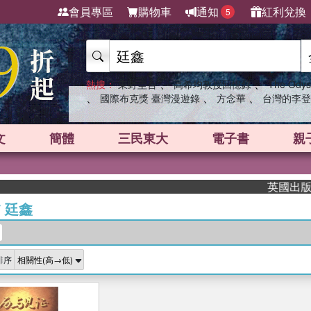
會員專區
購物車
通知
紅利兌換
5
、
、
熱搜：
東野圭吾
高希均教授回憶錄
The Odys
、
、
、
國際布克獎 臺灣漫遊錄
方念華
台灣的李登
文
簡體
三民東大
電子書
親
英國出版界指
/
廷鑫
排序