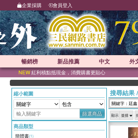
企業採購
會員登入
暢銷榜
新品
推薦
中文
外
NEW
紅利積點抵現金，消費購書更貼心
搜尋結果
縮小範圍
關鍵字：廷鑫
篩選商品
顯示
商品類型
簡體書
(1)