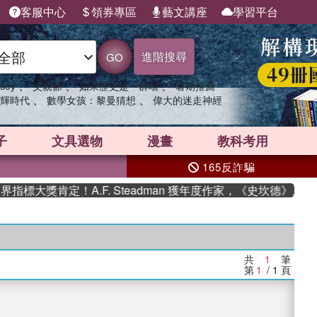
客服中心
領券專區
藝文講座
學習平台
進階搜尋
GO
、
、
、
sey
父親節
如果歷史是一群喵
暑期推薦
、
、
輝時代
數學女孩：黎曼猜想
偉大的迷走神經
子
文具選物
漫畫
教科考用
165反詐騙
標大獎肯定！A.F. Steadman 獲年度作家，《史坎德》系列
共
1
筆
第
1
/ 1
頁