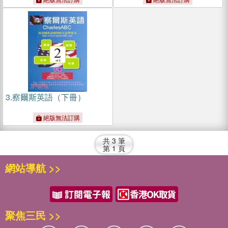
3.
察爾斯英語（下冊）
絕版無法訂購
共
3
筆
第
1
頁
網站導航 >>
聚焦三民 >>