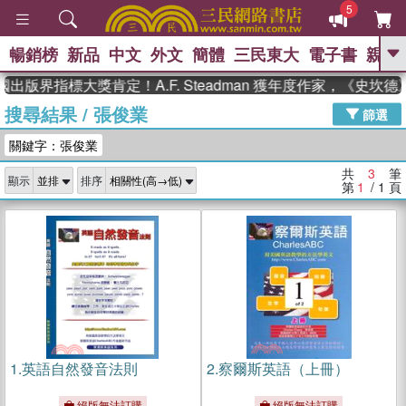
5
暢銷榜
新品
中文
外文
簡體
三民東大
電子書
親子
GO
出版界指標大獎肯定！A.F. Steadman 獲年度作家，《史
搜尋結果
/
張俊業
、
、
熱搜：
東野圭吾
The Odyssey
篩選
、
、
父親節
如果歷史是一群喵
暑期
關鍵字：張俊業
、
、
推薦
國際布克獎 臺灣漫遊錄
方
、
、
念華
台灣的李登輝時代
數學女
共
3
筆
顯示
排序
、
孩：黎曼猜想
偉大的迷走神經
第
1
/ 1
頁
1.
英語自然發音法則
2.
察爾斯英語（上冊）
絕版無法訂購
絕版無法訂購