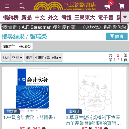
5
暢銷榜
新品
中文
外文
簡體
三民東大
電子書
親子
GO
肯定！A.F. Steadman 獲年度作家，《史坎德》系列帶你
搜尋結果
/
張瑞榮
、
、
熱搜：
東野圭吾
The Odyssey
篩選
、
、
父親節
如果歷史是一群喵
暑期
關鍵字：張瑞榮
、
、
推薦
國際布克獎 臺灣漫遊錄
方
、
、
念華
台灣的李登輝時代
數學女
共
2
筆
顯示
排序
、
孩：黎曼猜想
偉大的迷走神經
第
1
/ 1
頁
滿額折
滿額折
1.
中級會計實務（簡體書）
2.
草原生態補獎機制下牧區
肉羊產業發展問題的實證研
87
260
究：以內蒙古數據為例（簡
87
235