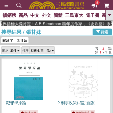
5
暢銷榜
新品
中文
外文
簡體
三民東大
電子書
親子
GO
界指標大獎肯定！A.F. Steadman 獲年度作家，《史坎德》
搜尋結果
/
張甘妹
、
、
熱搜：
東野圭吾
The Odyssey
篩選
、
、
父親節
如果歷史是一群喵
暑期
關鍵字：張甘妹
、
、
推薦
國際布克獎 臺灣漫遊錄
方
、
、
念華
台灣的李登輝時代
數學女
共
2
筆
顯示
排序
、
孩：黎曼猜想
偉大的迷走神經
第
1
/ 1
頁
1.
犯罪學原論
2.
刑事政策(增訂新版)
無法訂購
絕版無法訂購