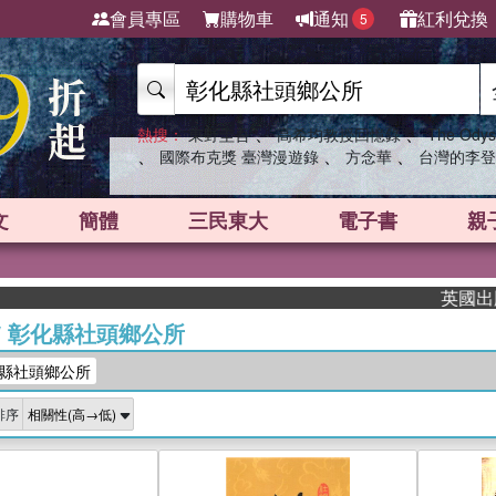
會員專區
購物車
通知
紅利兌換
5
、
、
熱搜：
東野圭吾
高希均教授回憶錄
The Odys
、
、
、
國際布克獎 臺灣漫遊錄
方念華
台灣的李登
文
簡體
三民東大
電子書
親
英國出版界指
/
彰化縣社頭鄉公所
縣社頭鄉公所
排序