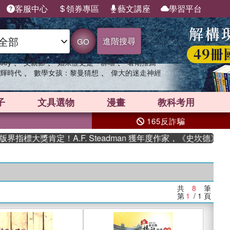
客服中心
領券專區
藝文講座
學習平台
進階搜尋
GO
、
、
、
sey
父親節
如果歷史是一群喵
暑期推薦
、
、
輝時代
數學女孩：黎曼猜想
偉大的迷走神經
子
文具選物
漫畫
教科考用
165反詐騙
標大獎肯定！A.F. Steadman 獲年度作家，《史坎德》系
共
8
筆
第
1
/ 1
頁