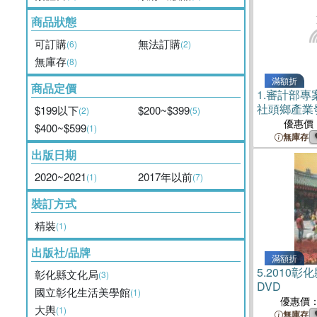
商品狀態
可訂購
無法訂購
(6)
(2)
無庫存
(8)
滿額折
商品定價
1.
審計部專
社頭鄉產業
$199以下
$200~$399
(2)
(5)
及使用管理
優惠價
$400~$599
(1)
無庫存
出版日期
2020~2021
2017年以前
(1)
(7)
裝訂方式
精裝
(1)
出版社/品牌
滿額折
5.
2010彰
彰化縣文化局
(3)
DVD
國立彰化生活美學館
(1)
優惠價
大輿
(1)
無庫存