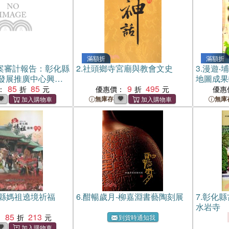
滿額折
滿額折
案審計報告：彰化縣
2.
社頭鄉寺宮廟與教會文史
3.
漫遊‧
發展推廣中心興建
地圖成果
情形
85
85
9
495
：
優惠價：
優惠
無庫存
無庫
化縣媽祖遶境祈福
6.
酣暢歲月-柳嘉淵書藝陶刻展
7.
彰化縣
水岩寺
85
213
：
到貨時通知我