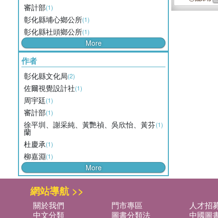
審計部
(1)
彰化縣埔心鄉公所
(1)
彰化縣社頭鄉公所
(1)
More
作者
彰化縣文化局
(2)
佐爾視覺設計社
(1)
周宇廷
(1)
審計部
(1)
徐平圳、謝采純、黃艷禎、吳欣怡、黃芬
(1)
蘭
杜慶承
(1)
柳嘉淵
(1)
More
網站導航 >>
關於我們
門市專區
人才招
中文分類
圖書分類法
中國圖