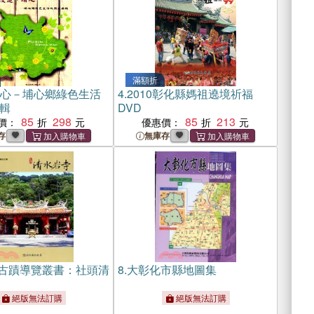
滿額折
埔心－埔心鄉綠色生活
4.
2010彰化縣媽祖遶境祈福
輯
DVD
85
298
85
213
價：
優惠價：
存
無庫存
古蹟導覽叢書：社頭清
8.
大彰化市縣地圖集
絕版無法訂購
絕版無法訂購