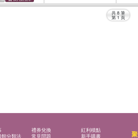
共
8
筆
第
1
頁
募
禮券兌換
紅利積點
聚
書館分類法
常見問題
新手購書