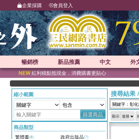
企業採購
會員登入
暢銷榜
新品
推薦
中文
外
NEW
紅利積點抵現金，消費購書更貼心
搜尋結果
縮小範圍
關鍵字：彰化
篩選商品
顯示
商品類型
繁體書
政府出版品
(8)
(7)