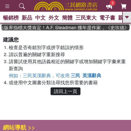
5
暢銷榜
新品
中文
外文
簡體
三民東大
電子書
親子
GO
版界指標大獎肯定！A.F. Steadman 獲年度作家，《史坎
、
、
熱搜：
東野圭吾
The Odyssey
建議您
、
、
父親節
如果歷史是一群喵
暑期
檢查是否有錯別字或拼字錯誤的情形
、
、
推薦
國際布克獎 臺灣漫遊錄
方
、
、
請以普遍的關鍵字重新搜尋
念華
台灣的李登輝時代
數學女
、
孩：黎曼猜想
偉大的迷走神經
請嘗試使用其他語義相近的關鍵字或增加關鍵字字彙來重
新查詢
例如：三民英漢辭典，可改用
三民 英漢辭典
或使用中文圖書分類法尋找您所需要的書籍
請回上一頁
網站導航 >>