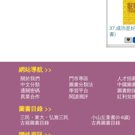
37.
成功是好
書)
網站導航 >>
關於我們
門市專區
人才招
中文分類
圖書分類法
中國圖
通關密碼
學習平台
圖書館採
異業合作
閱讀潮評
紅利兌
圖書目錄 >>
三民・東大・弘雅三民
小山丘童書(0-6歲)
古籍圖書目錄
古典圖書目錄
聯絡資訊 >>