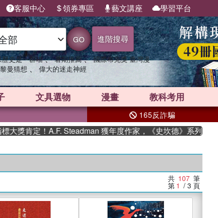
客服中心
領券專區
藝文講座
學習平台
進階搜尋
GO
、
、
果歷史是一群喵
暑期推薦
國際布克獎 臺灣漫
、
黎曼猜想
偉大的迷走神經
子
文具選物
漫畫
教科考用
165反詐騙
A.F. Steadman 獲年度作家，《史坎德》系列帶你踏上熱血
共
107
筆
第
1
/ 3
頁