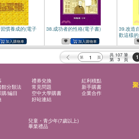
習慣養成的(電子
38.
成功者的性格(電子書)
39.
改造
歡這樣的
共
107
筆
1
第
3
頁
募
禮券兌換
紅利積點
聚
書館分類法
常見問題
新手購書
購/編目
空中大學購書
企業合作
換
好站連結
兒童・青少年(7歲以上)
畢業禮品