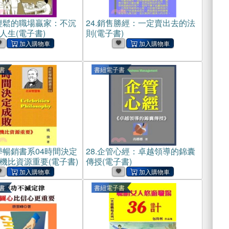
輕鬆的職場贏家：不沉
24.
銷售勝經：一定賣出去的法
人生(電子書)
則(電子書)
書
書紐電子書
學暢銷書系04時間決定
28.
企管心經：卓越領導的錦囊
機比資源重要(電子書)
傳授(電子書)
書
書紐電子書