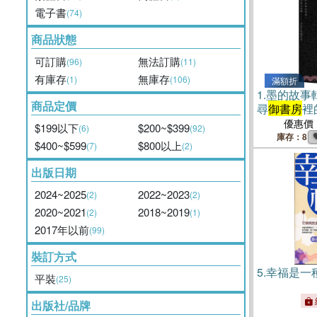
電子書
(74)
商品狀態
可訂購
無法訂購
(96)
(11)
有庫存
無庫存
(1)
(106)
滿額折
1.
墨的故事
商品定價
尋
御書房
裡
優惠價
$199以下
$200~$399
(6)
(92)
庫存：8
$400~$599
$800以上
(7)
(2)
出版日期
2024~2025
2022~2023
(2)
(2)
2020~2021
2018~2019
(2)
(1)
2017年以前
(99)
裝訂方式
5.
幸福是一
平裝
(25)
出版社/品牌