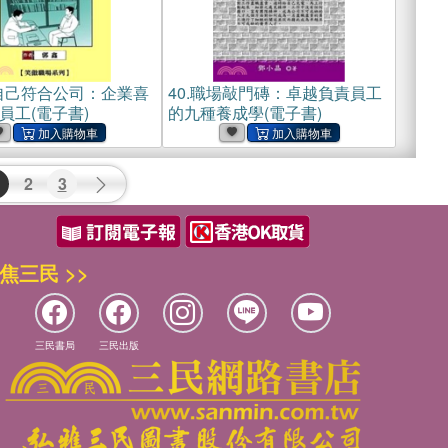
自己符合公司：企業喜
40.
職場敲門磚：卓越負責員工
員工(電子書)
的九種養成學(電子書)
2
3
焦三民 >>
三民書局
三民出版