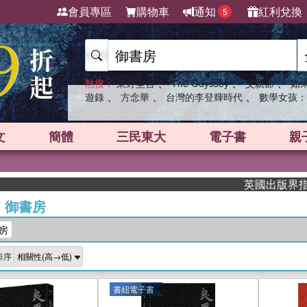
會員專區
購物車
通知
紅利兌換
5
、
、
、
熱搜：
東野圭吾
The Odyssey
父親節
如
、
、
、
遊錄
方念華
台灣的李登輝時代
數學女孩：
文
簡體
三民東大
電子書
親
英國出版界指標大獎肯定！
/
御書房
房
排序
書紐電子書