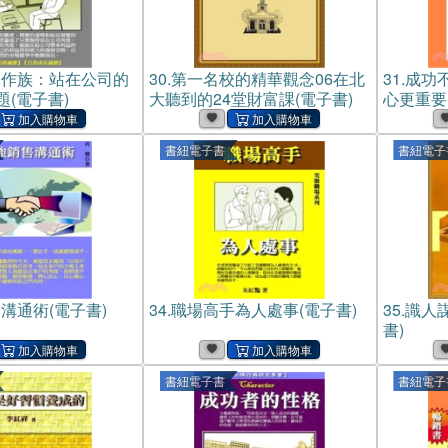
工作族：站在公司的
30.
第一名校的精華觀念06在北
31.
成功
(電子書)
大聽到的24堂財富課(電子書)
心更重要
書紐電子書
書紐電子
溝通術(電子書)
34.
職場高手為人處事(電子書)
35.
識人
書)
書紐電子書
書紐電子