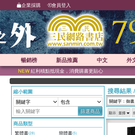
企業採購
會員登入
暢銷榜
新品
推薦
中文
外
NEW
紅利積點抵現金，消費購書更貼心
搜尋結果
縮小範圍
關鍵字：御書
篩選商品
顯示
商品類型
繁體書
簡體書
(28)
(5)