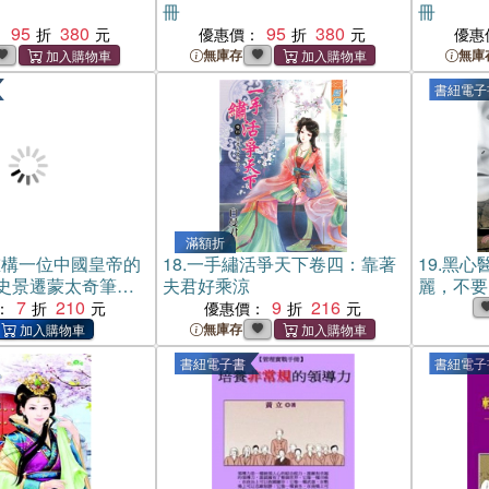
冊
冊
95
380
95
380
：
優惠價：
優惠
無庫存
無庫
書紐電子
滿額折
重構一位中國皇帝的
18.
一手繡活爭天下卷四：靠著
19.
黑心
史景遷蒙太奇筆法
夫君好乘涼
麗，不要
電子書)
7
210
9
216
修課】(
：
優惠價：
無庫存
書紐電子書
書紐電子