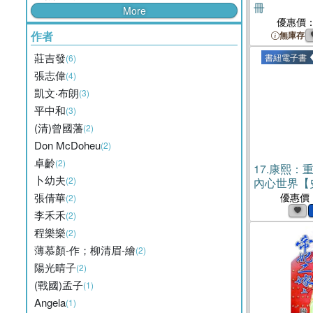
冊
More
優惠價
作者
無庫存
莊吉發
書紐電子書
(6)
張志偉
(4)
凱文‧布朗
(3)
平中和
(3)
(清)曾國藩
(2)
Don McDoheu
(2)
卓齡
(2)
17.
康熙：
卜幼夫
(2)
內心世界【
巔峰之作】(
張倩華
優惠價
(2)
李禾禾
(2)
程樂樂
(2)
薄慕顏-作；柳清眉-繪
(2)
陽光晴子
(2)
(戰國)孟子
(1)
Angela
(1)