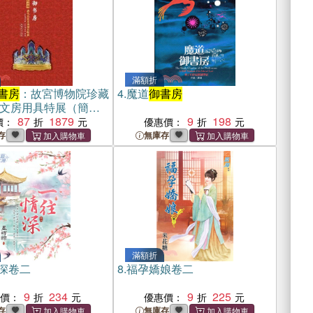
滿額折
書房
：故宮博物院珍藏
4.
魔道
御書房
文房用具特展（簡體
87
1879
9
198
價：
優惠價：
存
無庫存
滿額折
深卷二
8.
福孕嬌娘卷二
9
234
9
225
惠價：
優惠價：
存
無庫存