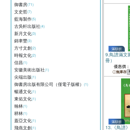
御書房
(71)
文史哲
(7)
藍海製作
(5)
古吳軒出版社
(4)
新月文化
(3)
錦聿豐
(3)
方寸文創
(2)
滿額折
9.
鳥譜滿文
時報文化
(2)
冊）
信昌
(1)
優惠價：
安徽美術出版社
(1)
無庫存
尖端出版
(1)
御書房出版有限公司（僅電子版權）
(1)
暢通文化
(1)
東佑文化
(1)
翰林
(1)
耕林
(1)
蓋亞文化
(1)
滿額折
13.
《鳥譜
飛燕文創
(1)