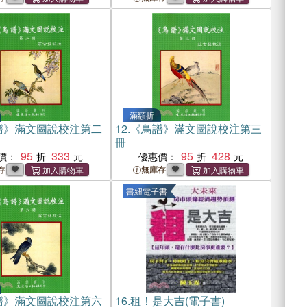
滿額折
譜》滿文圖說校注第二
12.
《鳥譜》滿文圖說校注第三
冊
95
333
95
428
價：
優惠價：
存
無庫存
書紐電子書
譜》滿文圖說校注第六
16.
租！是大吉(電子書)