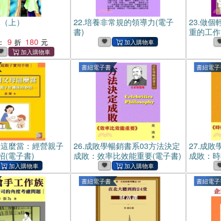
嫁（上）
22.
培養非常規的領導力(電子
23.
做個
書)
重的工作
9
180
：
書紐電子書
書紐電子
母這麼當：經營親子
26.
成敗學暢銷書系03方法決定
27.
成敗
(電子書)
成敗：效率比效能重要(電子書)
成敗：時
書紐電子書
書紐電子