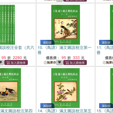
滿額折
滿額折
圖說校注全套（共六
10.
《鳥譜》滿文圖說校注第一
11.
《鳥
冊
冊
95
2280
95
333
優惠價：
優惠
無庫存
無庫
滿額折
滿額折
》滿文圖說校注第四
14.
《鳥譜》滿文圖說校注第五
15.
《鳥