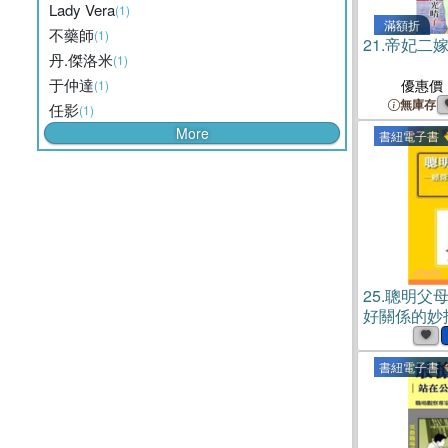
Lady Vera
(1)
滿額折
不藥師
(1)
21.
帝妃二
丹.傑洛米
(1)
于仲達
優惠價
(1)
無庫存
任影
(1)
More
書紐電子書
25.
聰明父
好關係的妙招
書紐電子書