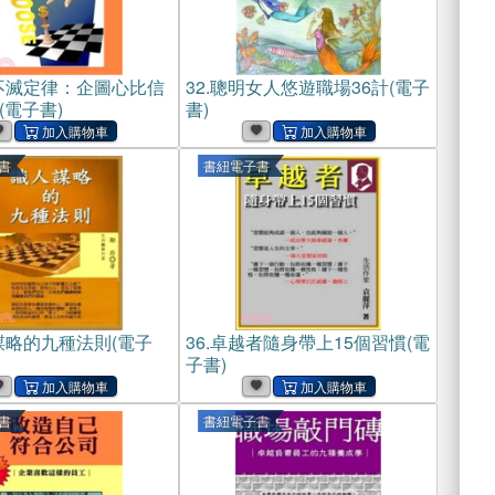
不滅定律：企圖心比信
32.
聰明女人悠遊職場36計(電子
(電子書)
書)
書
書紐電子書
謀略的九種法則(電子
36.
卓越者隨身帶上15個習慣(電
子書)
書
書紐電子書