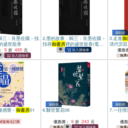
滿額折
輯三：良墨佐國－找
2.
墨的故事．輯三：良墨佐國－
3.
走進
御
的盛世龍香
找尋
御書房
裡的盛世龍香(電子
清代宮廷
9
495
書)
書）
：
優惠
無庫
滿額折
滿額折
種感覺－
御書房
01
6.
醫世繁花06
7.
一往情
9
243
優惠價：
優
絕版無法訂購
無庫存
無庫