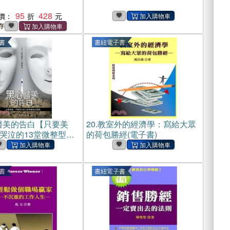
95
428
價：
存
書
書紐電子書
醫美的告白【只要美
20.
教室外的經濟學：寫給大眾
哭泣的13堂微整型必
的荷包勝經(電子書)
電子書)
書
書紐電子書