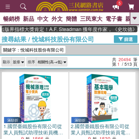
5
暢銷榜
新品
中文
外文
簡體
三民東大
電子書
親子
GO
指標大獎肯定！A.F. Steadman 獲年度作家，《史坎德》系
搜尋結果
/
悅城科技股份有限公司
、
熱搜：
東野圭吾
高希均教授回憶錄
篩選
、
、
、
The Odyssey
父親節
如果歷
關鍵字：悅城科技股份有限公司
、
、
史是一群喵
暑期推薦
國際布克
、
、
獎 臺灣漫遊錄
方念華
台灣的李
共
20494
筆
顯示
排序
、
、
登輝時代
數學女孩：黎曼猜想
第
1
/ 513
頁
偉大的迷走神經
滿額折
滿額折
1.
國營臺鐵股份有限公司從
2.
國營臺鐵股份有限公司從
業人員甄試助理技術員機械
業人員甄試助理技術員電機
課文版套書（共三冊）
9
1566
課文版套書（三冊）
9
1530