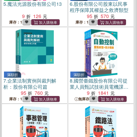
5.
魔法光源股份有限公司13
6.
股份有限公司股東以民事
程序保障其權益之救濟類型
9
126
95
570
庫存：1
庫存：1
滿額折
滿額折
7.
企業法制實例與裁判解
8.
國營臺鐵股份有限公司從
析：股份有限公司篇
業人員甄試技術員電機課文
95
760
版套書（共四冊）
9
1841
庫存：1
無庫存