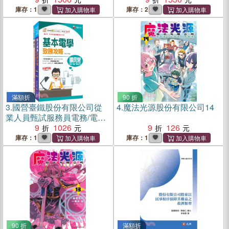
庫存：1
庫存：2
滿額折
90 折
3.
國營臺鐵股份有限公司從
4.
魔法光源股份有限公司14
業人員甄試服務員電務/電力/
電機課文版套書（共二冊）
9
1026
9
126
庫存：1
庫存：1
90 折
滿額折