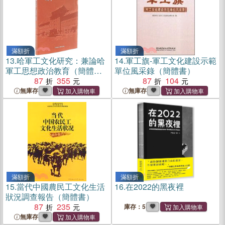
滿額折
滿額折
13.
哈軍工文化研究：兼論哈
14.
軍工旗-軍工文化建設示範
軍工思想政治教育（簡體
單位風采錄（簡體書）
書）
87
355
87
104
無庫存
無庫存
滿額折
滿額折
15.
當代中國農民工文化生活
16.
在2022的黑夜裡
狀況調查報告（簡體書）
87
235
庫存：5
無庫存