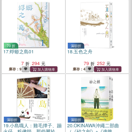
70 折
滿額折
17.
蜉蝣之島01
18.
五色之舟
7
294
79
252
庫存：9
庫存：4
滿額折
滿額折
19.
小島職人：雞毛撢子、蹦
20.
OKINAWA沖繩二部曲
火仔、粧佛師，那些屬於我
（《砂之劍》+《魂魄