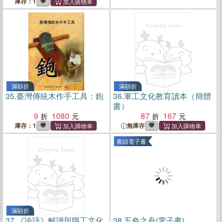
庫存：1
滿額折
滿額折
35.
臺灣傳統木作手工具：鉋
36.
軍工文化教育讀本（簡體
書）
9
1080
87
167
庫存：1
無庫存
書紐電子書
滿額折
37.
《論語》解讀與職工文化
38.
五色之舟(電子書)