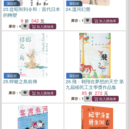
滿額折
滿額折
23.
從昭和到令和：當代日本
24.
溫河幻覺
的轉變
9
342
庫存：1
庫存：4
滿額折
滿額折
25.
蜉蝣之島前傳
26.
飛：翱翔在夢想的天空 第
九屆移民工文學獎作品集
85
272
庫存：1
庫存：1