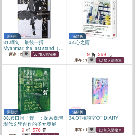
滿額折
滿額折
31.
緬甸，最後一搏
32.
心之雨
Myanmar: the last stand（中
英雙語）
9
359
庫存：2
庫存：1
滿額折
滿額折
33.
異口同「聲」：探索臺灣
34.
OT相談室OT DIARY
現代文學創作的多元發展
9
576
庫存：1