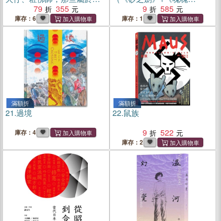
們的臺灣故事
79
355
Mabui》，以沖繩視角反映日
9
585
本二戰後歷史的非虛構漫畫
庫存：6
庫存：1
代表作）
滿額折
滿額折
21.
過境
22.
鼠族
9
522
庫存：4
庫存：2