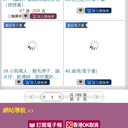
（簡體書）
87
208
無庫存
書紐電子書
書紐電子書
39.
小島職人：雞毛撢子、蹦
40.
過境(電子書)
火仔、粧佛師，那些屬於我
們的臺灣故事(電子書)
共
189
筆
第
5
頁
網站導航 >>