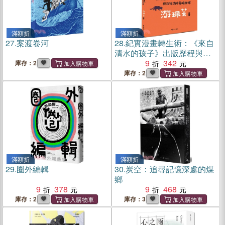
滿額折
滿額折
27.
案渡卷河
28.
紀實漫畫轉生術：《來自
清水的孩子》出版歷程與腳
本創作策略析探
9
342
庫存：2
庫存：2
滿額折
滿額折
29.
圈外編輯
30.
炭空：追尋記憶深處的煤
鄉
9
378
9
468
庫存：2
庫存：3