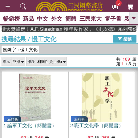
5
暢銷榜
新品
中文
外文
簡體
三民東大
電子書
親子
GO
定！A.F. Steadman 獲年度作家，《史坎德》系列帶你踏上
搜尋結果
/
慢工文化
、
、
熱搜：
東野圭吾
The Odyssey
篩選
、
、
父親節
如果歷史是一群喵
暑期
關鍵字：慢工文化
、
、
推薦
國際布克獎 臺灣漫遊錄
方
、
、
念華
台灣的李登輝時代
數學女
共
189
筆
顯示
排序
、
孩：黎曼猜想
偉大的迷走神經
第
1
/ 5
頁
滿額折
滿額折
1.
論軍工文化（簡體書）
2.
職工文化學（簡體書）
87
345
87
256