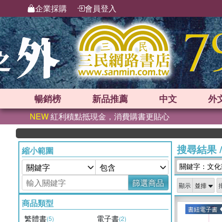
企業採購
會員登入
暢銷榜
新品
推薦
中文
外
NEW
紅利積點抵現金，消費購書更貼心
搜尋結果
縮小範圍
關鍵字：文化
篩選商品
顯示
商品類型
書紐電子書
繁體書
電子書
(5)
(2)