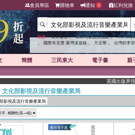
會員專區
購物車
通知
紅利兌換
5
、
、
熱搜：
東野圭吾
高希均教授回憶錄
The Odys
、
、
、
國際布克獎 臺灣漫遊錄
方念華
台灣的李登
文
簡體
三民東大
電子書
親
英國出版界指標大獎
/
文化部影視及流行音樂產業局
部影視及流行音樂產業局
排序
書紐電子書