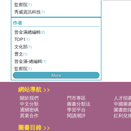
監察院
(1)
秀威資訊科技
(1)
作者
曾金滿總編輯
(2)
TOP1
(1)
文化部
(1)
曹文
(1)
曾金滿-總編輯
(1)
監察院
(1)
More
網站導航 >>
關於我們
門市專區
人才招
中文分類
圖書分類法
中國圖
通關密碼
學習平台
圖書館採
異業合作
閱讀潮評
紅利兌
圖書目錄 >>