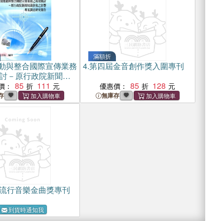
滿額折
動與整合國際宣傳業務
4.
第四屆金音創作獎入圍專刊
討－原行政院新聞局
影響專案調查研究報
85
111
85
128
價：
優惠價：
存
無庫存
屆流行音樂金曲獎專刊
到貨時通知我