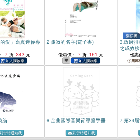
滿額折
我的愛」寫真迷你專
2.
孤寂的名字(電子書)
3.
政府推
之成效檢
7
342
7
161
裁併後之
：
優惠價：
優惠
告
無庫
彙編
6.
金曲國際音樂節導覽手冊
7.
第24
到貨時通知我
到貨時通知我