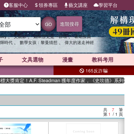
客服中心
領券專區
藝文講座
學習平台
進階搜尋
GO
、
、
、
sey
父親節
如果歷史是一群喵
暑期推薦
、
、
輝時代
數學女孩：黎曼猜想
偉大的迷走神經
子
文具選物
漫畫
教科考用
165反詐騙
肯定！A.F. Steadman 獲年度作家，《史坎德》系列帶你踏
共
7
筆
第
1
/ 1
頁