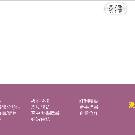
共
7
筆
第
1
頁
募
禮券兌換
紅利積點
聚
書館分類法
常見問題
新手購書
購/編目
空中大學購書
企業合作
換
好站連結