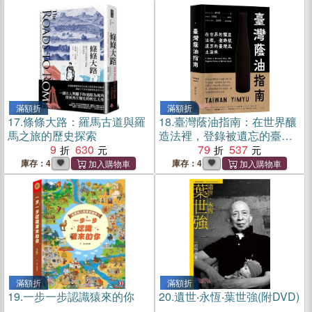
滿額折
滿額折
17.
條條大路：羅馬古道與羅
18.
臺灣蔭油指南：在世界釀
馬之旅的歷史探索
造法裡，登錄被遺忘的臺灣
9
630
風土滋味
79
537
庫存：4
庫存：4
滿額折
滿額折
19.
一步一步認識猿來的你
20.
遺世‧永恆‧葉世強(附DVD)