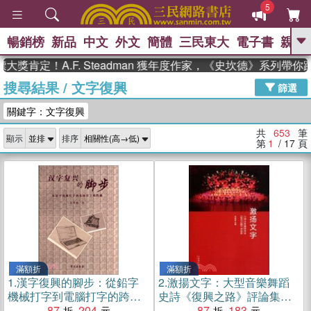
5
暢銷榜
新品
中文
外文
簡體
三民東大
電子書
親子
GO
！A.F. Steadman 獲年度作家，《史坎德》系列帶你踏上熱
搜尋結果
/
文字復興
、
熱搜：
東野圭吾
高希均教授回憶錄
篩選
、
、
、
The Odyssey
父親節
如果歷
關鍵字：文字復興
、
、
史是一群喵
暑期推薦
國際布克
、
、
獎 臺灣漫遊錄
方念華
台灣的李
共
653
筆
顯示
排序
、
、
登輝時代
數學女孩：黎曼猜想
第
1
/ 17
頁
偉大的迷走神經
滿額折
滿額折
1.
漢字復興的腳步：從鉛字
2.
激揚文字：大型音樂舞蹈
機械打字到電腦打字的跨越
史詩《復興之路》評論集
（簡體書）
87
204
（簡體書）
87
183