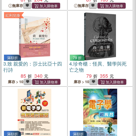
無庫存
無庫存
紅利兌換
滿額折
79 折
3.
致 親愛的：莎士比亞十四
4.
珍奇櫃：怪異、醫學與死
行詩
亡之物
85
340
79
355
庫存 > 10
庫存 > 10
滿額折
滿額折