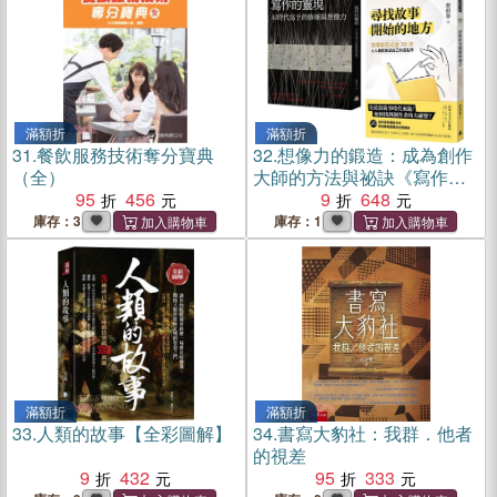
滿額折
滿額折
31.
餐飲服務技術奪分寶典
32.
想像力的鍛造：成為創作
（全）
大師的方法與祕訣《寫作的
95
456
靈現》+《尋找故事開始的地
9
648
方【作者親簽版】》
庫存：3
庫存：1
滿額折
滿額折
33.
人類的故事【全彩圖解】
34.
書寫大豹社：我群．他者
的視差
9
432
95
333