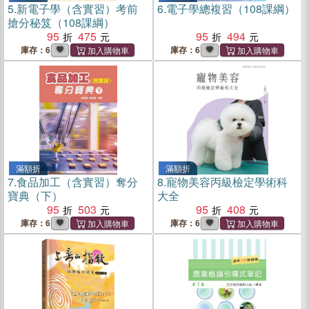
5.
新電子學（含實習）考前
6.
電子學總複習（108課綱）
搶分秘笈（108課綱）
95
475
95
494
庫存：6
庫存：6
滿額折
滿額折
7.
食品加工（含實習）奪分
8.
寵物美容丙級檢定學術科
寶典（下）
大全
95
503
95
408
庫存：6
庫存：6