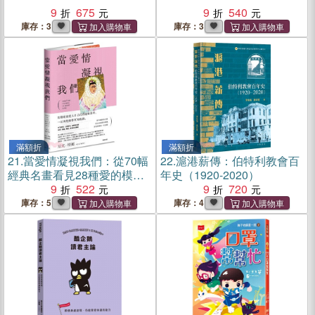
9
675
9
540
庫存：3
庫存：3
滿額折
滿額折
21.
當愛情凝視我們：從70幅
22.
滬港薪傳：伯特利教會百
經典名畫看見28種愛的模
年史（1920-2020）
樣，愛情與藝術一次領略
9
522
9
720
庫存：5
庫存：4