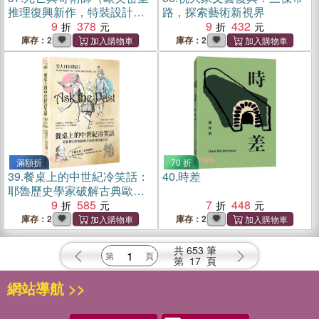
推理復興新作，特裝設計
路，探索藝術新視界
「解謎篇」機密袋封）
9
378
9
432
庫存：2
庫存：2
滿額折
70 折
39.
餐桌上的中世紀冷笑話：
40.
時差
耶魯歷史學家破解古典歐洲
怪誕生活
9
585
7
448
庫存：2
庫存：2
共
653
筆
第
17
頁
網站導航 >>