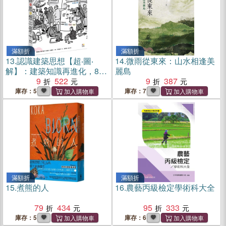
滿額折
滿額折
13.
認識建築思想【超‧圖‧
14.
微雨從東來：山水相逢美
解】：建築知識再進化，8年
麗島
濃縮精煉，更簡明更易懂，
9
522
9
387
用最短距離，圖解關鍵思潮&
庫存：5
庫存：7
名家
滿額折
滿額折
15.
煮熊的人
16.
農藝丙級檢定學術科大全
79
434
95
333
庫存：5
庫存：6