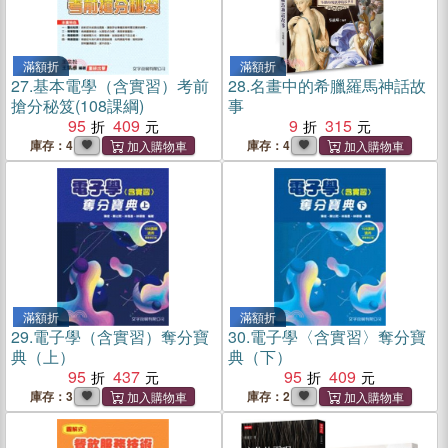
滿額折
滿額折
27.
基本電學（含實習）考前
28.
名畫中的希臘羅馬神話故
搶分秘笈(108課綱)
事
95
409
9
315
庫存：4
庫存：4
滿額折
滿額折
29.
電子學（含實習）奪分寶
30.
電子學〈含實習〉奪分寶
典（上）
典（下）
95
437
95
409
庫存：3
庫存：2