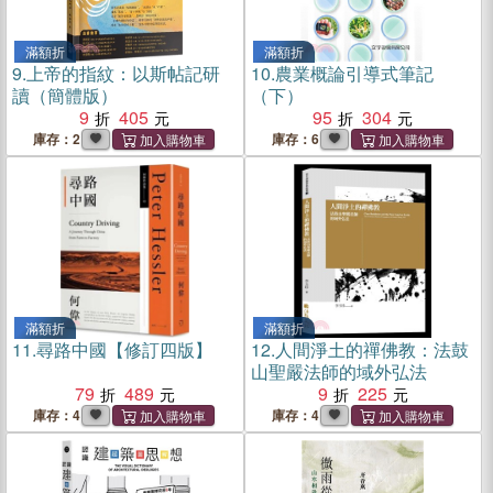
滿額折
滿額折
9.
上帝的指紋：以斯帖記研
10.
農業概論引導式筆記
讀（簡體版）
（下）
9
405
95
304
庫存：2
庫存：6
滿額折
滿額折
11.
尋路中國【修訂四版】
12.
人間淨土的禪佛教：法鼓
山聖嚴法師的域外弘法
79
489
9
225
庫存：4
庫存：4