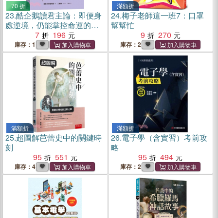
70 折
滿額折
23.
酷企鵝讀君主論：即便身
24.
梅子老師這一班7：口罩
處逆境，仍能掌控命運的能
幫幫忙
力
7
196
9
270
庫存：1
庫存：2
滿額折
滿額折
25.
超圖解芭蕾史中的關鍵時
26.
電子學（含實習）考前攻
刻
略
95
551
95
494
庫存：4
庫存：2