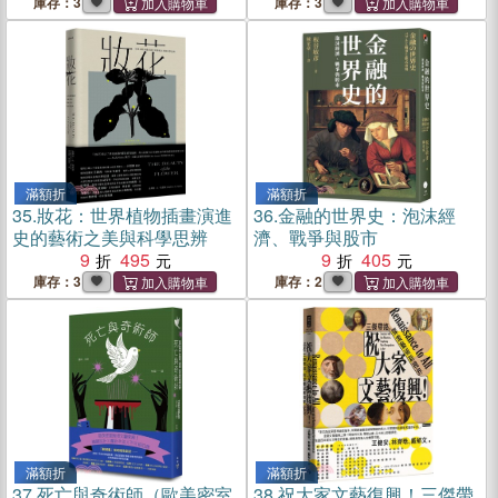
庫存：3
庫存：3
滿額折
滿額折
35.
妝花：世界植物插畫演進
36.
金融的世界史：泡沫經
史的藝術之美與科學思辨
濟、戰爭與股市
9
495
9
405
庫存：3
庫存：2
滿額折
滿額折
37.
死亡與奇術師（歐美密室
38.
祝大家文藝復興！三傑帶