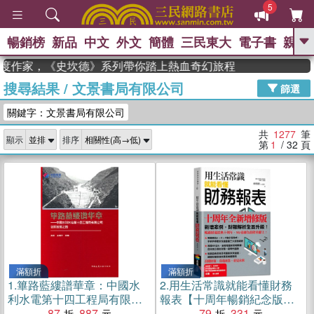
5
暢銷榜
新品
中文
外文
簡體
三民東大
電子書
親子
GO
年度作家，《史坎德》系列帶你踏上熱血奇幻旅程
搜尋結果
/
文景書局有限公司
、
熱搜：
東野圭吾
高希均教授回憶錄
篩選
、
、
、
The Odyssey
父親節
如果歷
關鍵字：文景書局有限公司
、
、
史是一群喵
暑期推薦
國際布克
、
、
獎 臺灣漫遊錄
方念華
台灣的李
共
1277
筆
顯示
排序
、
、
登輝時代
數學女孩：黎曼猜想
第
1
/ 32
頁
偉大的迷走神經
滿額折
滿額折
1.
篳路藍縷譜華章：中國水
2.
用生活常識就能看懂財務
利水電第十四工程局有限公
報表【十周年暢銷紀念版】
司創新發展之路（簡體書）
87
887
（首刷限量附贈「超級數字
79
331