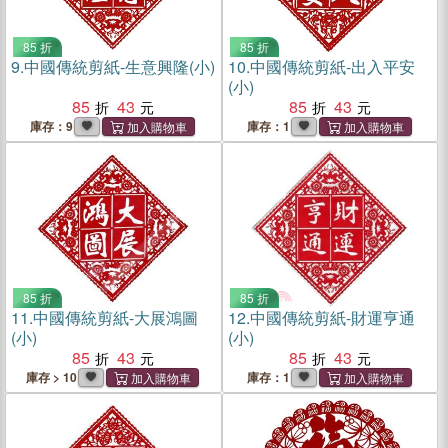
85 折
85 折
9.
中國傳統剪紙-生意興隆(小)
10.
中國傳統剪紙-出入平安
(小)
85
43
85
43
庫存：9
庫存：1
85 折
85 折
11.
中國傳統剪紙-大展鴻圖
12.
中國傳統剪紙-財運亨通
(小)
(小)
85
43
85
43
庫存 > 10
庫存：1