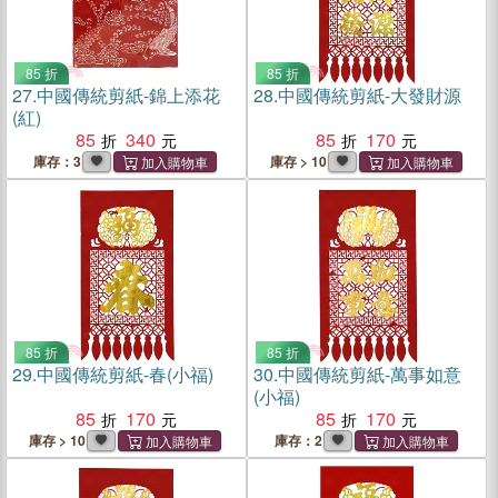
85 折
85 折
27.
中國傳統剪紙-錦上添花
28.
中國傳統剪紙-大發財源
(紅)
85
340
85
170
庫存：3
庫存 > 10
85 折
85 折
29.
中國傳統剪紙-春(小福)
30.
中國傳統剪紙-萬事如意
(小福)
85
170
85
170
庫存 > 10
庫存：2