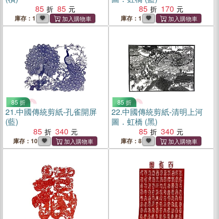
85
85
85
170
庫存：1
庫存：1
85 折
85 折
21.
中國傳統剪紙-孔雀開屏
22.
中國傳統剪紙-清明上河
(藍)
圖．虹橋 (黑)
85
340
85
340
庫存：10
庫存：8