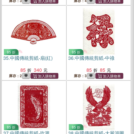
庫存：3
庫存：4
85 折
85 折
35.
中國傳統剪紙-扇(紅)
36.
中國傳統剪紙-中祿
85
340
85
85
庫存：2
庫存：3
85 折
85 折
37.
中國傳統剪紙-吹簫
38.
中國傳統剪紙-大展鴻圖