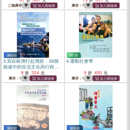
力」筆記）
無庫存
庫存：7
滿額折
90 折
3.
寫在歐洲行起飛前：36個
4.
運動社會學
旅途中的生活文化與行程規
劃答疑
9
324
9
450
庫存：1
庫存：1
滿額折
滿額折