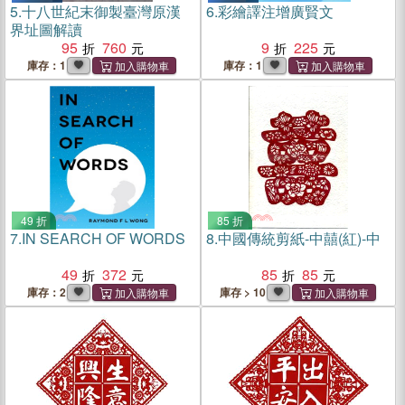
5.
十八世紀末御製臺灣原漢
6.
彩繪譯注增廣賢文
界址圖解讀
95
760
9
225
庫存：1
庫存：1
49 折
85 折
7.
IN SEARCH OF WORDS
8.
中國傳統剪紙-中囍(紅)-中
49
372
85
85
庫存：2
庫存 > 10