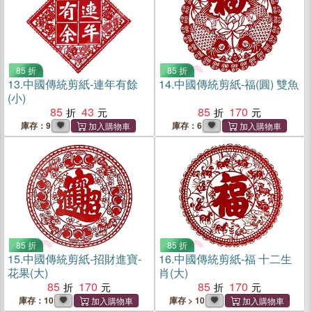
85 折
85 折
13.
中國傳統剪紙-連年有餘
14.
中國傳統剪紙-福(圓) 雙魚
(小)
85
43
85
170
庫存：9
庫存：6
85 折
85 折
15.
中國傳統剪紙-招財進寶-
16.
中國傳統剪紙-福 十二生
花果(大)
肖(大)
85
170
85
170
庫存：10
庫存 > 10