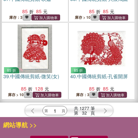
85
85
85
85
庫存：3
庫存 > 10
85 折
85 折
39.
中國傳統剪紙-微笑(女)
40.
中國傳統剪紙-孔雀開屏
85
128
85
85
庫存 > 10
庫存：3
共
1277
筆
第
32
頁
網站導航 >>