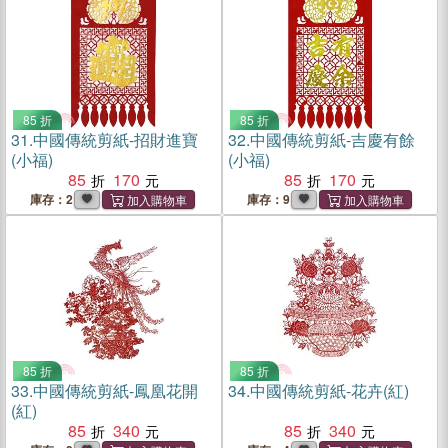
85 折
85 折
31.
中國傳統剪紙-招財進寶
32.
中國傳統剪紙-吉慶有餘
(小福)
(小福)
85
170
85
170
庫存：2
庫存：9
85 折
85 折
33.
中國傳統剪紙-鳳凰花開
34.
中國傳統剪紙-花卉(紅)
(紅)
85
340
85
340