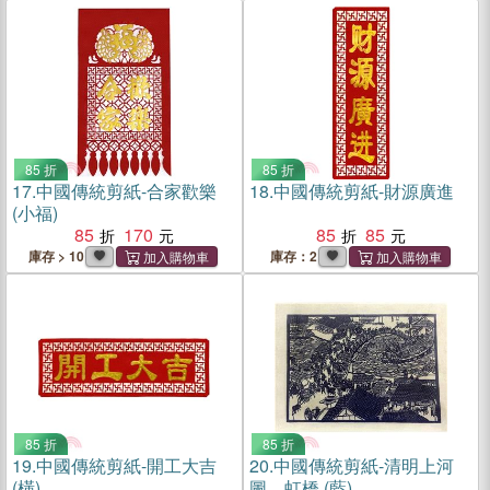
85 折
85 折
17.
中國傳統剪紙-合家歡樂
18.
中國傳統剪紙-財源廣進
(小福)
85
170
85
85
庫存 > 10
庫存：2
85 折
85 折
19.
中國傳統剪紙-開工大吉
20.
中國傳統剪紙-清明上河
(橫)
圖．虹橋 (藍)