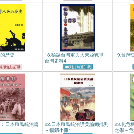
民的歷史
18.
秘話台灣軍與大東亞戰爭－
19.
台灣
台灣史料4
1
絕版無法訂購
到貨時通知我
記：日本殖民統治篇
22.
日本殖民統治讚美論總批判
23.
化危
－暢銷小冊1
之學－危