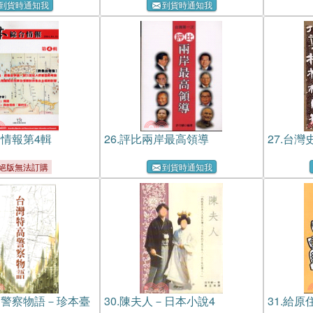
到貨時通知我
到貨時通知我
情報第4輯
26.
評比兩岸最高領導
27.
台灣
絕版無法訂購
到貨時通知我
高警察物語－珍本臺
30.
陳夫人－日本小說4
31.
給原