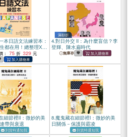
滿額折
一本日語文法練習本：
4.
對日外交 II：為什麼盲信？李
生都在用！總整理X練
登輝、陳水扁時代
搞定，秒懂日語的構
75
329
價：
無庫存
變化(電子書)
在細節裡II：微妙的美
8.
魔鬼藏在細節裡I：微妙的美
連帶與衰退
日關係－保護與霸凌
到貨時通知我
到貨時通知我