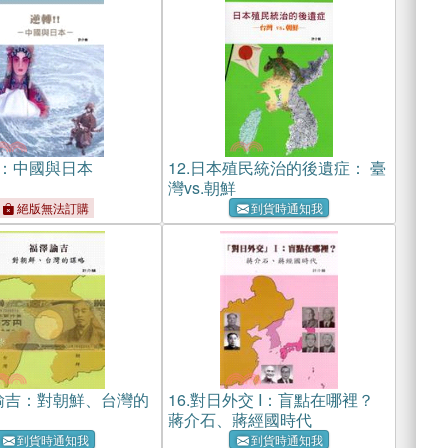
!：中國與日本
12.
日本殖民統治的後遺症： 臺
灣vs.朝鮮
絕版無法訂購
到貨時通知我
諭吉：對朝鮮、台灣的
16.
對日外交 I：盲點在哪裡？
蔣介石、蔣經國時代
到貨時通知我
到貨時通知我