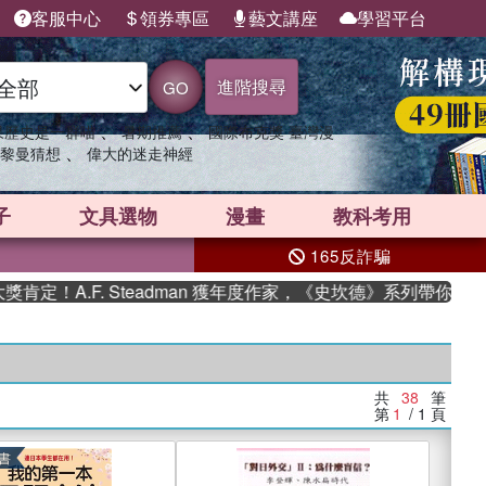
客服中心
領券專區
藝文講座
學習平台
進階搜尋
GO
、
、
果歷史是一群喵
暑期推薦
國際布克獎 臺灣漫
、
黎曼猜想
偉大的迷走神經
子
文具選物
漫畫
教科考用
165反詐騙
. Steadman 獲年度作家，《史坎德》系列帶你踏上熱血奇幻旅
共
38
筆
第
1
/ 1
頁
書