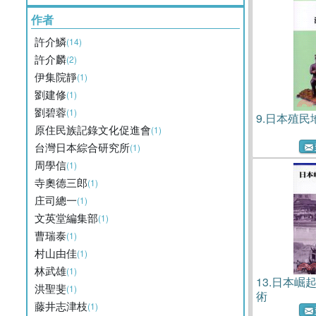
作者
許介鱗
(14)
許介麟
(2)
伊集院靜
(1)
劉建修
(1)
劉碧蓉
(1)
9.
日本殖民
原住民族記錄文化促進會
(1)
台灣日本綜合研究所
(1)
周學信
(1)
寺奧德三郎
(1)
庄司總一
(1)
文英堂編集部
(1)
曹瑞泰
(1)
村山由佳
(1)
林武雄
(1)
13.
日本崛起
洪聖斐
(1)
術
藤井志津枝
(1)