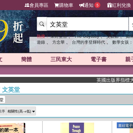
會員專區
購物車
通知
紅利兌換
5
、
、
、
熱搜：
東野圭吾
The Odyssey
父親節
如
、
、
、
遊錄
方念華
台灣的李登輝時代
數學女孩：
文
簡體
三民東大
電子書
親
英國出版界指標大獎肯定！A.F
/
文英堂
堂
排序
書紐電子