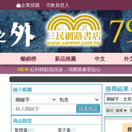
企業採購
會員登入
暢銷榜
新品
推薦
中文
外
NEW
紅利積點抵現金，消費購書更貼心
搜尋結果
縮小範圍
關鍵字：文英
篩選商品
顯示
商品類型
繁體書
電子書
(37)
(1)