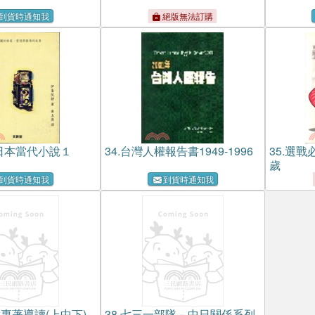
到貨時通知我
絕版無法訂購
日本當代小說１
34.
台灣人權報告書1949-1996
35.
選戰
歲
到貨時通知我
到貨時通知我
專著導讀(上中下)
38.
七三一部隊－中日關係系列