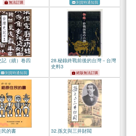
無法訂購
到貨時通知我
史記（續）卷四
28.
秘錄終戰前後的台灣－台灣
史料3
到貨時通知我
絕版無法訂購
住民的書
32.
孫文與三井財閥