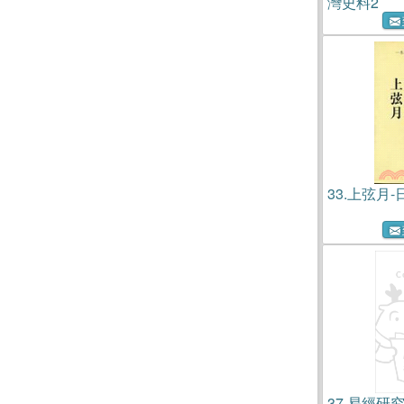
灣史料2
33.
上弦月-
37.
易經研究