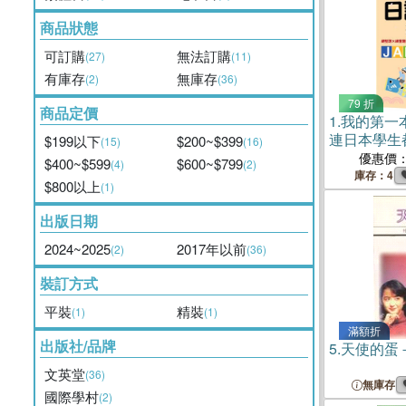
商品狀態
可訂購
無法訂購
(27)
(11)
有庫存
無庫存
(2)
(36)
79 折
商品定價
1.
我的第一
連日本學生
$199以下
$200~$399
(15)
(16)
習題一本搞
優惠價
$400~$599
$600~$799
(4)
(2)
造與詞性變
庫存：4
$800以上
(1)
出版日期
2024~2025
2017年以前
(2)
(36)
裝訂方式
平裝
精裝
(1)
(1)
滿額折
出版社/品牌
5.
天使的蛋
文英堂
(36)
無庫存
國際學村
(2)