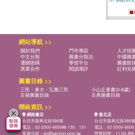
網站導航 >>
關於我們
門市專區
人才招
中文分類
圖書分類法
中國圖
通關密碼
學習平台
圖書館採
異業合作
閱讀潮評
紅利兌
圖書目錄 >>
三民・東大・弘雅三民
小山丘童書(0-6歲)
古籍圖書目錄
古典圖書目錄
聯絡資訊 >>
網路書店
復北店
台北市復興北路386號
台北市復興北路386
電話：02-2500-6600轉 130、131
電話：02-2500-6600
客服信箱：
ec@sanmin.com.tw
營業時間：11:00 AM -