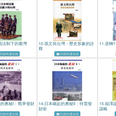
地法制下的臺灣
10.
孫文與台灣：歷史形象的詮
11.
逆轉!
釋
到貨時通知我
到貨時通知我
的奧秘I：戰爭發財
14.
日本崛起的奧秘II：特需發
15.
福澤
財術
謀略
到貨時通知我
到貨時通知我