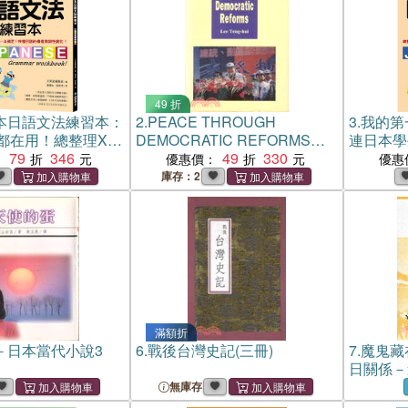
49 折
本日語文法練習本：
2.
PEACE THROUGH
3.
我的第
都在用！總整理X練
DEMOCRATIC REFORMS李
連日本學
定，秒懂日語的構
79
346
登輝演講稿
49
330
習題一本
：
優惠價：
優惠
化
造與詞性
庫存：2
滿額折
－日本當代小說3
6.
戰後台灣史記(三冊)
7.
魔鬼藏
日關係－
無庫存