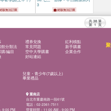
3
絕版無法訂購
絕版無法訂購
共
38
筆
第
1
頁
募
禮券兌換
紅利積點
聚
書館分類法
常見問題
新手購書
購/編目
空中大學購書
企業合作
換
好站連結
兒童・青少年(7歲以上)
畢業禮品
重南店
號
台北市重慶南路一段61號
電話：02-2361-7511
 9:00 PM
營業時間：11:00 AM - 9:00 PM