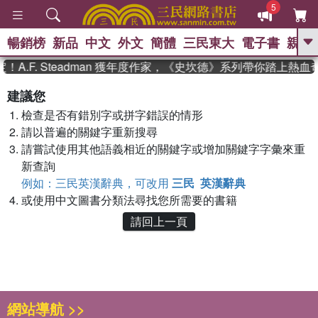
5
暢銷榜
新品
中文
外文
簡體
三民東大
電子書
親子
GO
A.F. Steadman 獲年度作家，《史坎德》系列帶你踏上熱血
、
熱搜：
東野圭吾
高希均教授回憶錄
建議您
、
、
、
The Odyssey
父親節
如果歷
檢查是否有錯別字或拼字錯誤的情形
、
、
史是一群喵
暑期推薦
國際布克
、
、
請以普遍的關鍵字重新搜尋
獎 臺灣漫遊錄
方念華
台灣的李
、
、
登輝時代
數學女孩：黎曼猜想
請嘗試使用其他語義相近的關鍵字或增加關鍵字字彙來重
偉大的迷走神經
新查詢
例如：三民英漢辭典，可改用
三民 英漢辭典
或使用中文圖書分類法尋找您所需要的書籍
請回上一頁
網站導航 >>