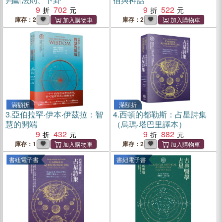
9
702
9
522
庫存：2
庫存：2
滿額折
滿額折
3.
亞伯拉罕‧伊本‧伊茲拉：智
4.
西頓的都勒斯：占星詩集
慧的開端
（烏瑪‧塔巴里譯本）
9
432
9
882
庫存：1
庫存：2
書紐電子書
書紐電子書