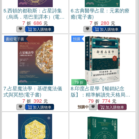
5.
西頓的都勒斯：占星詩集
6.
古典醫學占星：元素的療
（烏瑪．塔巴里譯本）(電子
癒(電子書)
書)
7
686
7
280
書紐電子書
預購
79 折
7.
占星魔法學：基礎魔法儀
8.
印度占星學【暢銷紀念
式與冥想(電子書)
版】：精準解讀先天格局，
7
392
論斷命運走勢
79
774
預購中