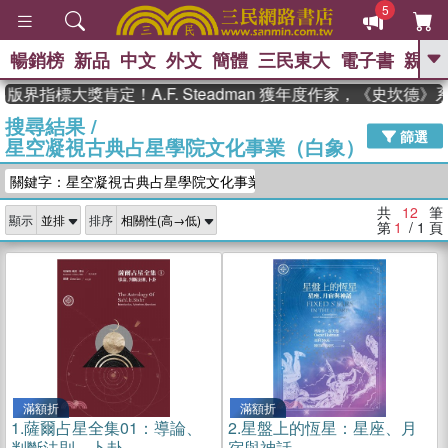
5
暢銷榜
新品
中文
外文
簡體
三民東大
電子書
親子
GO
界指標大獎肯定！A.F. Steadman 獲年度作家，《史坎德》
搜尋結果
/
、
熱搜：
東野圭吾
高希均教授回憶錄
篩選
星空凝視古典占星學院文化事業（白象）
、
、
、
The Odyssey
父親節
如果歷
、
、
史是一群喵
暑期推薦
國際布克
關鍵字：星空凝視古典占星學院文化事業（白...
、
、
獎 臺灣漫遊錄
方念華
台灣的李
、
、
登輝時代
數學女孩：黎曼猜想
共
12
筆
顯示
排序
偉大的迷走神經
第
1
/ 1
頁
滿額折
滿額折
1.
薩爾占星全集01：導論、
2.
星盤上的恆星：星座、月
判斷法則、卜卦
宿與神話