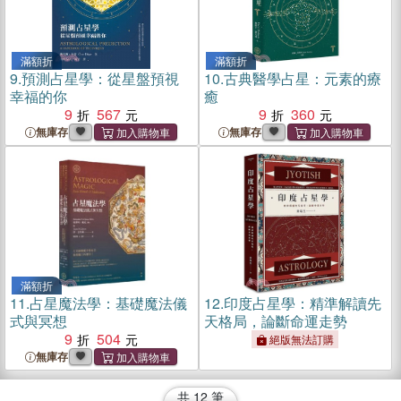
滿額折
滿額折
9.
預測占星學：從星盤預視
10.
古典醫學占星：元素的療
幸福的你
癒
9
567
9
360
無庫存
無庫存
滿額折
11.
占星魔法學：基礎魔法儀
12.
印度占星學：精準解讀先
式與冥想
天格局，論斷命運走勢
9
504
絕版無法訂購
無庫存
共
12
筆