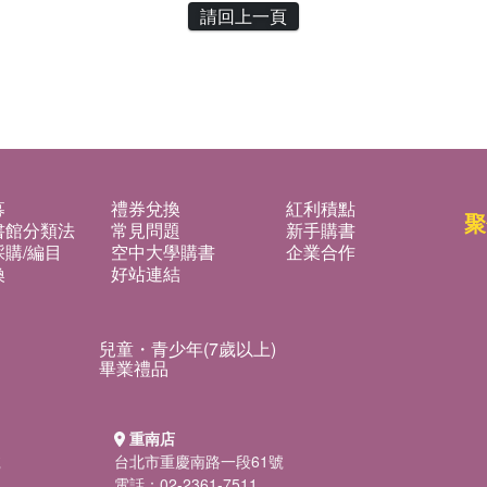
請回上一頁
募
禮券兌換
紅利積點
聚
書館分類法
常見問題
新手購書
購/編目
空中大學購書
企業合作
換
好站連結
兒童・青少年(7歲以上)
畢業禮品
重南店
號
台北市重慶南路一段61號
電話：02-2361-7511