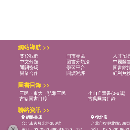
網站導航 >>
關於我們
門市專區
人才招
中文分類
圖書分類法
中國圖
通關密碼
學習平台
圖書館採
異業合作
閱讀潮評
紅利兌
圖書目錄 >>
三民・東大・弘雅三民
小山丘童書(0-6歲)
古籍圖書目錄
古典圖書目錄
聯絡資訊 >>
網路書店
復北店
台北市復興北路386號
台北市復興北路386
電話：02-2500-6600轉 130、131
電話：02-2500-6600