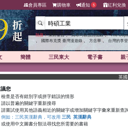
會員專區
購物車
通知
紅利兌換
5
、
、
熱搜：
東野圭吾
高希均教授回憶錄
The Odys
、
、
、
國際布克獎 臺灣漫遊錄
方念華
台灣的李登
文
簡體
三民東大
電子書
親
英國出
建議您
檢查是否有錯別字或拼字錯誤的情形
請以普遍的關鍵字重新搜尋
請嘗試使用其他語義相近的關鍵字或增加關鍵字字彙來重新查
例如：三民英漢辭典，可改用
三民 英漢辭典
或使用中文圖書分類法尋找您所需要的書籍