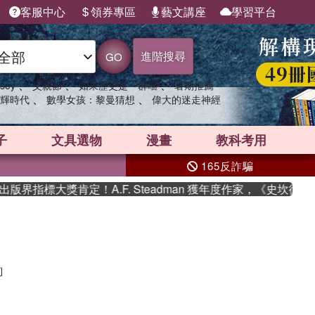
客服中心
領券專區
藝文講座
學習平台
進階搜尋
GO
、
、
、
sey
父親節
如果歷史是一群喵
暑期推薦
、
、
輝時代
數學女孩：黎曼猜想
偉大的迷走神經
子
文具選物
漫畫
教科考用
165反詐騙
版界指標大獎肯定！A.F. Steadman 獲年度作家，《史坎德
詢