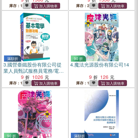
庫存：1
庫存：2
滿額折
90 折
3.
國營臺鐵股份有限公司從
4.
魔法光源股份有限公司14
業人員甄試服務員電務/電力/
電機課文版套書（共二冊）
9
1026
9
126
庫存：1
庫存：1
90 折
滿額折