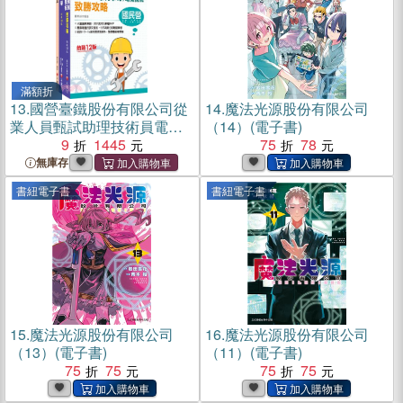
滿額折
13.
國營臺鐵股份有限公司從
14.
魔法光源股份有限公司
業人員甄試助理技術員電務/
（14）(電子書)
電力課文版套書（共三冊）
9
1445
75
78
無庫存
書紐電子書
書紐電子書
15.
魔法光源股份有限公司
16.
魔法光源股份有限公司
（13）(電子書)
（11）(電子書)
75
75
75
75