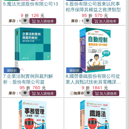
5.
魔法光源股份有限公司13
6.
股份有限公司股東以民事
程序保障其權益之救濟類型
9
126
95
570
庫存：1
庫存：1
滿額折
滿額折
7.
企業法制實例與裁判解
8.
國營臺鐵股份有限公司從
析：股份有限公司篇
業人員甄試技術員電機課文
95
760
版套書（共四冊）
9
1841
庫存：1
無庫存