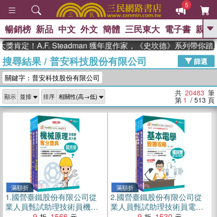
5
暢銷榜
新品
中文
外文
簡體
三民東大
電子書
親子
GO
A.F. Steadman 獲年度作家，《史坎德》系列帶你踏上熱
搜尋結果
/
普安科技股份有限公司
、
、
熱搜：
東野圭吾
The Odyssey
篩選
、
、
父親節
如果歷史是一群喵
暑期
關鍵字：普安科技股份有限公司
、
、
推薦
國際布克獎 臺灣漫遊錄
方
、
、
念華
台灣的李登輝時代
數學女
共
20483
筆
顯示
排序
、
孩：黎曼猜想
偉大的迷走神經
第
1
/ 513
頁
滿額折
滿額折
1.
國營臺鐵股份有限公司從
2.
國營臺鐵股份有限公司從
業人員甄試助理技術員機械
業人員甄試助理技術員電機
課文版套書（共三冊）
9
1566
課文版套書（三冊）
9
1530