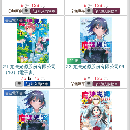
9
126
9
126
無庫存
無庫存
書紐電子書
90 折
21.
魔法光源股份有限公司
22.
魔法光源股份有限公司09
（10）(電子書)
75
75
9
126
無庫存
書紐電子書