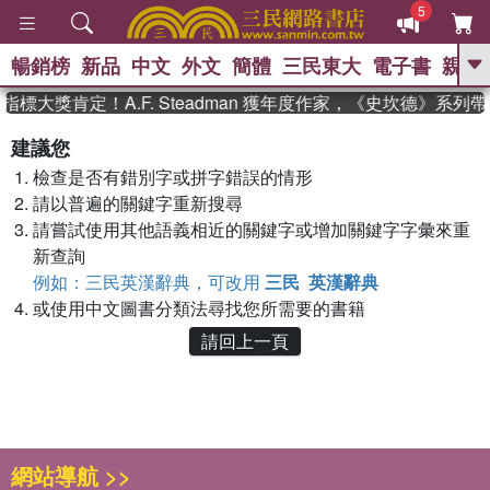
5
暢銷榜
新品
中文
外文
簡體
三民東大
電子書
親子
GO
標大獎肯定！A.F. Steadman 獲年度作家，《史坎德》系
、
熱搜：
東野圭吾
高希均教授回憶錄
建議您
、
、
、
The Odyssey
父親節
如果歷
檢查是否有錯別字或拼字錯誤的情形
、
、
史是一群喵
暑期推薦
國際布克
、
、
請以普遍的關鍵字重新搜尋
獎 臺灣漫遊錄
方念華
台灣的李
、
、
登輝時代
數學女孩：黎曼猜想
請嘗試使用其他語義相近的關鍵字或增加關鍵字字彙來重
偉大的迷走神經
新查詢
例如：三民英漢辭典，可改用
三民 英漢辭典
或使用中文圖書分類法尋找您所需要的書籍
請回上一頁
網站導航 >>