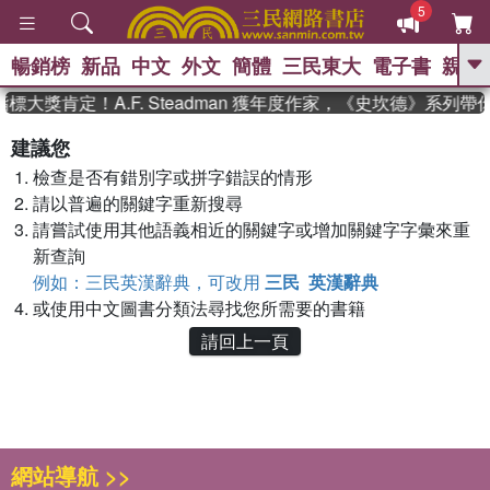
5
暢銷榜
新品
中文
外文
簡體
三民東大
電子書
親子
GO
標大獎肯定！A.F. Steadman 獲年度作家，《史坎德》系列
、
熱搜：
東野圭吾
高希均教授回憶錄
建議您
、
、
、
The Odyssey
父親節
如果歷
檢查是否有錯別字或拼字錯誤的情形
、
、
史是一群喵
暑期推薦
國際布克
、
、
請以普遍的關鍵字重新搜尋
獎 臺灣漫遊錄
方念華
台灣的李
、
、
登輝時代
數學女孩：黎曼猜想
請嘗試使用其他語義相近的關鍵字或增加關鍵字字彙來重
偉大的迷走神經
新查詢
例如：三民英漢辭典，可改用
三民 英漢辭典
或使用中文圖書分類法尋找您所需要的書籍
請回上一頁
網站導航 >>