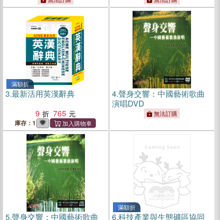
滿額折
3.
最新活用英漢辭典
4.
聲身交響：中國藝術歌曲
演唱DVD
9
765
無法訂購
庫存：1
滿額折
5.
聲身交響：中國藝術歌曲
6.
科技產業與生態礦區協同