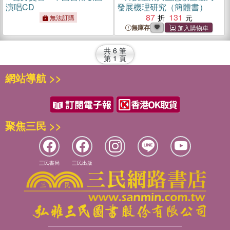
演唱CD
發展機理研究（簡體書）
87
131
無法訂購
無庫存
共
6
筆
第
1
頁
網站導航 >>
聚焦三民 >>
三民書局
三民出版