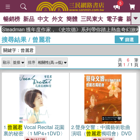
5
暢銷榜
新品
中文
外文
簡體
三民東大
電子書
親子
GO
 Steadman 獲年度作家，《史坎德》系列帶你踏上熱血奇幻旅程
搜尋結果
/
曾麗君
、
熱搜：
東野圭吾
高希均教授回憶錄
篩選
、
、
、
The Odyssey
父親節
花開錦
關鍵字：曾麗君
、
、
、
繡
暑期推薦
方念華
台灣的
、
李登輝時代
數學女孩：黎曼猜想
共
6
筆
顯示
排序
、
、
偉大的迷走神經
如果歷史是一
第
1
/ 1
頁
、
群喵
臺灣漫遊錄
1.
曾麗君
Vocal Recital 花園
2.
聲身交響：中國藝術歌曲
裏的秘密 〈1 MP4+1DVD〉
演唱（
曾麗君
獨唱會）DVD
無法訂購
無法訂購