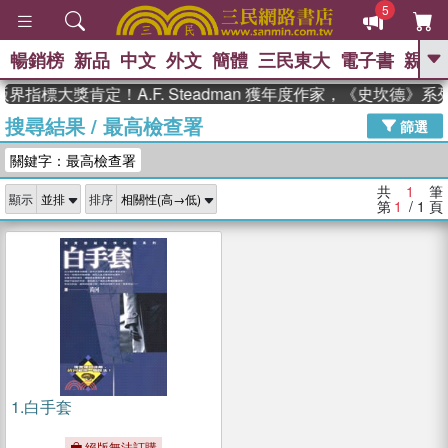
5
暢銷榜
新品
中文
外文
簡體
三民東大
電子書
親子
GO
界指標大獎肯定！A.F. Steadman 獲年度作家，《史坎德》
搜尋結果
/
最高檢查署
、
熱搜：
東野圭吾
高希均教授回憶錄
篩選
、
、
、
The Odyssey
父親節
如果歷
關鍵字：最高檢查署
、
、
史是一群喵
暑期推薦
國際布克
、
、
獎 臺灣漫遊錄
方念華
台灣的李
共
1
筆
顯示
排序
、
、
登輝時代
數學女孩：黎曼猜想
第
1
/ 1
頁
偉大的迷走神經
1.
白手套
絕版無法訂購