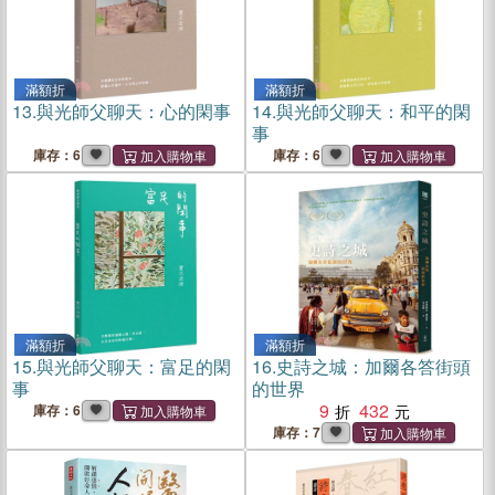
滿額折
滿額折
13.
與光師父聊天：心的閑事
14.
與光師父聊天：和平的閑
事
庫存：6
庫存：6
滿額折
滿額折
15.
與光師父聊天：富足的閑
16.
史詩之城：加爾各答街頭
事
的世界
9
432
庫存：6
庫存：7