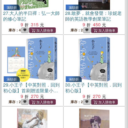
滿額折
滿額折
27.
大人的半日禪：弘一大師
28.
敢夢，就會發聲：珍妮老
的修心筆記
師的英語教學創業筆記
9
315
9
450
庫存：4
庫存：2
滿額折
滿額折
29.
小王子【中英對照．回到
30.
小王子【中英對照．回到
初心版】首刷贈送限量小王
初心版】
子2026回到初心年曆卡
9
270
9
270
庫存：2
庫存：2