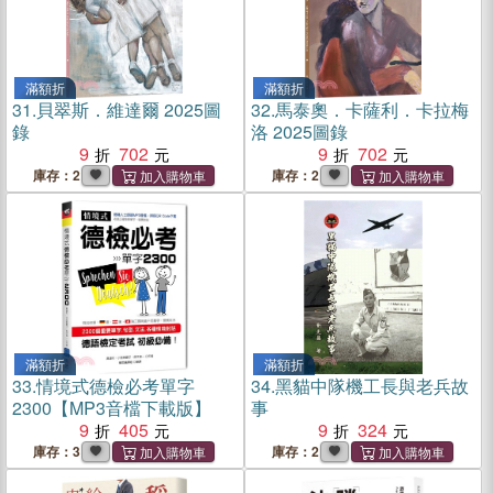
滿額折
滿額折
31.
貝翠斯．維達爾 2025圖
32.
馬泰奧．卡薩利．卡拉梅
錄
洛 2025圖錄
9
702
9
702
庫存：2
庫存：2
滿額折
滿額折
33.
情境式德檢必考單字
34.
黑貓中隊機工長與老兵故
2300【MP3音檔下載版】
事
9
405
9
324
庫存：3
庫存：2