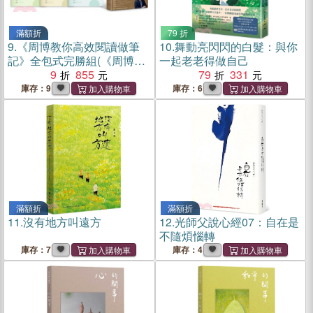
滿額折
79 折
9.
《周博教你高效閱讀做筆
10.
舞動亮閃閃的白髮：與你
記》全包式完勝組(《周博教
一起老老得做自己
你高效閱讀做筆記》單書+周
9
855
79
331
博教你高效閱讀做筆記
庫存：9
庫存：6
WORKBOOK三冊(「康乃爾
高效執行筆記」「紅綠燈錯
題修正筆記」「WEF體驗式
筆記」)
滿額折
滿額折
11.
沒有地方叫遠方
12.
光師父說心經07：自在是
不隨煩惱轉
庫存：7
庫存：4