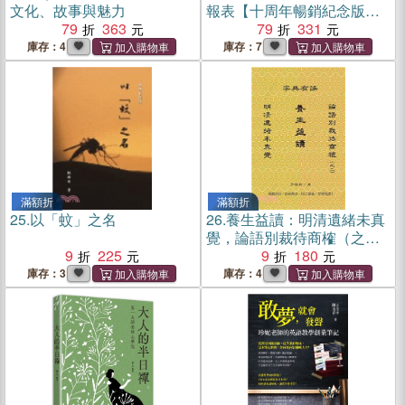
文化、故事與魅力
報表【十周年暢銷紀念版】
79
363
（首刷限量附贈「超級數字
79
331
力」筆記）
庫存：4
庫存：7
滿額折
滿額折
25.
以「蚊」之名
26.
養生益讀：明清遺緒未真
覺，論語別裁待商榷（之
9
225
二），字典有誤
9
180
庫存：3
庫存：4