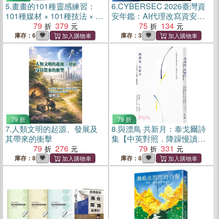
5.
畫畫的101種靈感練習：
6.
CYBERSEC 2026臺灣資
101種媒材 × 101種技法 × 無
安年鑑：AI代理改寫資安戰
限創作可能
79
379
局 掌握10大關鍵風險
75
134
庫存：6
庫存：3
79 折
79 折
7.
人類文明的起源、發展及
8.
與漂鳥 共新月：泰戈爾詩
其帶來的衝擊
集【中英對照．降躁慢讀
79
276
版】
79
331
庫存：8
庫存：8