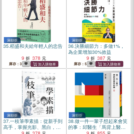
滿額折
滿額折
35.
稻盛和夫給年輕人的忠告
36.
決勝細節力：多做1%，
為企業增加30%效益
9
378
9
387
庫存：3
庫存：5
滿額折
滿額折
37.
一枝筆學素描：從新手到
38.
做一件一輩子想起來會笑
高手，掌握光影、黑白，畫
的事：邱醫生「馬背上醫
出生動精采的作品
9
378
生」三十年全紀錄
9
855