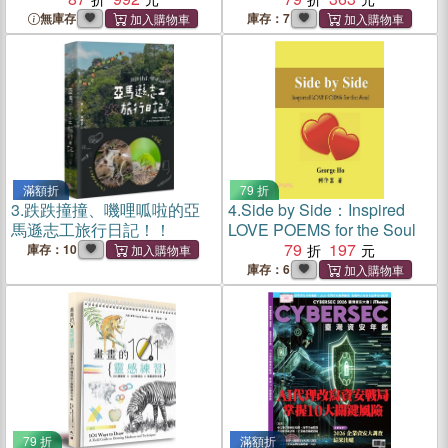
間
無庫存
庫存：7
滿額折
79 折
3.
跌跌撞撞、嘰哩呱啦的亞
4.
Side by Side：Inspired
馬遜志工旅行日記！！
LOVE POEMS for the Soul
79
197
庫存：10
庫存：6
79 折
滿額折