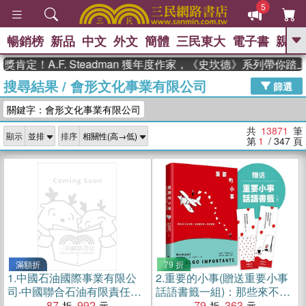
5
暢銷榜
新品
中文
外文
簡體
三民東大
電子書
親子
GO
A.F. Steadman 獲年度作家，《史坎德》系列帶你踏上熱血
搜尋結果
/
會形文化事業有限公司
、
熱搜：
東野圭吾
高希均教授回憶錄
篩選
、
、
、
The Odyssey
父親節
如果歷
關鍵字：會形文化事業有限公司
、
、
史是一群喵
暑期推薦
國際布克
、
、
獎 臺灣漫遊錄
方念華
台灣的李
共
13871
筆
顯示
排序
、
、
登輝時代
數學女孩：黎曼猜想
第
1
/ 347
頁
偉大的迷走神經
滿額折
79 折
1.
中國石油國際事業有限公
2.
重要的小事(贈送重要小事
司‧中國聯合石油有限責任公
話語書籤一組)：那些來不及
司組織史資料（簡體書）
87
992
珍惜，卻改變我們一生的瞬
79
363