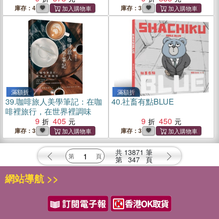
庫存：4
庫存：3
滿額折
滿額折
39.
咖啡旅人美學筆記：在咖
40.
社畜有點BLUE
啡裡旅行，在世界裡調味
9
405
9
450
庫存：3
庫存：3
共
13871
筆
第
347
頁
網站導航 >>