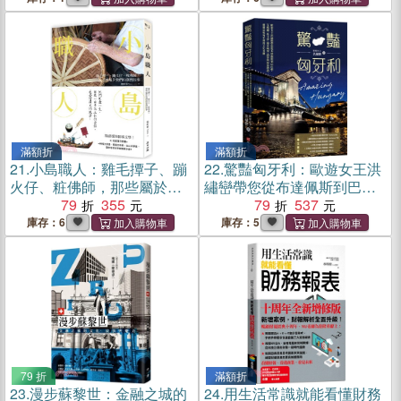
滿額折
滿額折
21.
小島職人：雞毛撢子、蹦
22.
驚豔匈牙利：歐遊女王洪
火仔、粧佛師，那些屬於我
繡巒帶您從布達佩斯到巴拉
們的臺灣故事
79
355
頓、艾格爾、托卡伊，漫步
79
537
城堡、酒窖與溫泉物語，細
庫存：6
庫存：5
細品味匈牙利的文化美饌
79 折
滿額折
23.
漫步蘇黎世：金融之城的
24.
用生活常識就能看懂財務