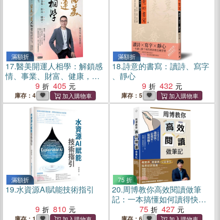
滿額折
滿額折
17.
醫美開運人相學：解鎖感
18.
詩意的書寫：讀詩、寫字
情、事業、財富、健康，開
、靜心
啟好命人生
9
405
9
432
庫存：4
庫存：5
滿額折
75 折
19.
水資源AI賦能技術指引
20.
周博教你高效閱讀做筆
記：一本搞懂如何讀得快、
9
810
記得牢、寫得順！
75
427
庫存：1
庫存：6