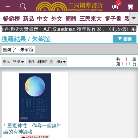
5
暢銷榜
新品
中文
外文
簡體
三民東大
電子書
親子
GO
界指標大獎肯定！A.F. Steadman 獲年度作家，《史坎德》
搜尋結果
/
朱峯誼
、
熱搜：
東野圭吾
高希均教授回憶錄
篩選
、
、
、
The Odyssey
父親節
如果歷
關鍵字：朱峯誼
、
、
史是一群喵
暑期推薦
國際布克
、
、
獎 臺灣漫遊錄
方念華
台灣的李
共
1
筆
顯示
排序
、
、
登輝時代
數學女孩：黎曼猜想
第
1
/ 1
頁
偉大的迷走神經
1.
重返神性：作為一個無神
論的有神論者
絕版無法訂購