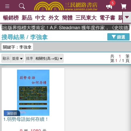
5
暢銷榜
新品
中文
外文
簡體
三民東大
電子書
親子
GO
出版界指標大獎肯定！A.F. Steadman 獲年度作家，《史
搜尋結果
/
李強拿
、
熱搜：
東野圭吾
高希均教授回憶錄
篩選
、
、
、
The Odyssey
父親節
花開錦
關鍵字：李強拿
、
、
、
繡
暑期推薦
方念華
台灣的
、
李登輝時代
數學女孩：黎曼猜想
共
1
筆
顯示
排序
、
、
偉大的迷走神經
如果歷史是一
第
1
/ 1
頁
、
群喵
臺灣漫遊錄
滿額折
1.
弱勢母語如何存續！
9
1080