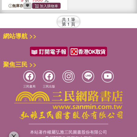
無庫存
共
1
筆
第
1
頁
網站導航 >>
聚焦三民 >>
三民書局
三民出版
本站著作權屬弘雅三民圖書股份有限公司