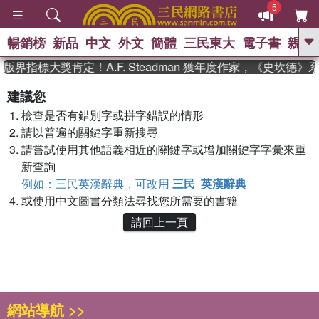
5
暢銷榜
新品
中文
外文
簡體
三民東大
電子書
親子
GO
版界指標大獎肯定！A.F. Steadman 獲年度作家，《史坎德
、
熱搜：
東野圭吾
高希均教授回憶錄
建議您
、
、
、
The Odyssey
父親節
如果歷
檢查是否有錯別字或拼字錯誤的情形
、
、
史是一群喵
暑期推薦
國際布克
、
、
請以普遍的關鍵字重新搜尋
獎 臺灣漫遊錄
方念華
台灣的李
、
、
登輝時代
數學女孩：黎曼猜想
請嘗試使用其他語義相近的關鍵字或增加關鍵字字彙來重
偉大的迷走神經
新查詢
例如：三民英漢辭典，可改用
三民 英漢辭典
或使用中文圖書分類法尋找您所需要的書籍
請回上一頁
網站導航 >>