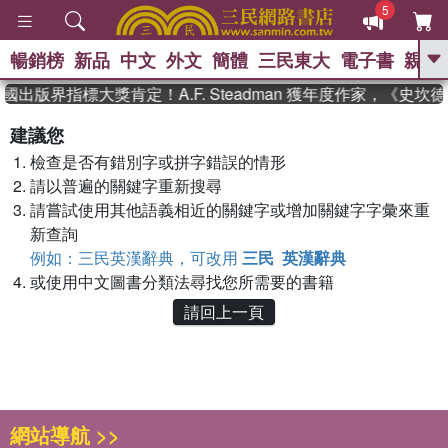
5
暢銷榜
新品
中文
外文
簡體
三民東大
電子書
親子
GO
國出版界指標大獎肯定！A.F. Steadman 獲年度作家，《史
、
熱搜：
東野圭吾
高希均教授回憶錄
建議您
、
、
、
The Odyssey
父親節
如果歷
檢查是否有錯別字或拼字錯誤的情形
、
、
史是一群喵
暑期推薦
國際布克
、
、
請以普遍的關鍵字重新搜尋
獎 臺灣漫遊錄
方念華
台灣的李
、
、
登輝時代
數學女孩：黎曼猜想
請嘗試使用其他語義相近的關鍵字或增加關鍵字字彙來重
偉大的迷走神經
新查詢
例如：三民英漢辭典，可改用
三民 英漢辭典
或使用中文圖書分類法尋找您所需要的書籍
請回上一頁
網站導航 >>