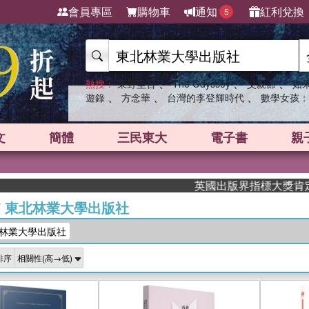
會員專區
購物車
通知
紅利兌換
5
、
、
、
熱搜：
東野圭吾
The Odyssey
父親節
如
、
、
、
遊錄
方念華
台灣的李登輝時代
數學女孩：
文
簡體
三民東大
電子書
親
英國出版界指標大獎肯定！A.F. 
/
東北林業大學出版社
林業大學出版社
排序