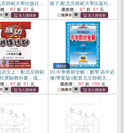
北京師範大學出版社實
級下(配北京師範大學出版社實
)（簡體書）
87
51
驗教科書)（簡體書）
87
51
惠價：
優惠價：
存
無庫存
滿額折
級語文上：配北京師範
20.
中學教材全解：數學 高中必
社實驗教科書：成功
修(學案版)(配套北京師範大學
（簡體書）
87
51
出版社實驗教科書)（簡體書）
87
109
惠價：
優惠價：
存
無庫存