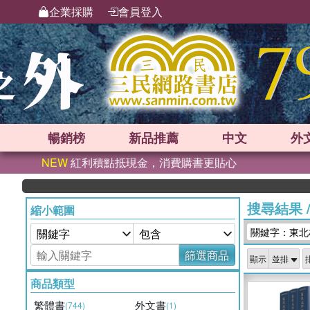
企業採購
會員登入
暢銷榜
新品
推薦
中文
外
NEW
紅利積點抵現金，消費購書更貼心
搜尋結果
縮小範圍
關鍵字：東北
篩選商品
顯示
商品類型
繁體書
外文書
(744)
(1)