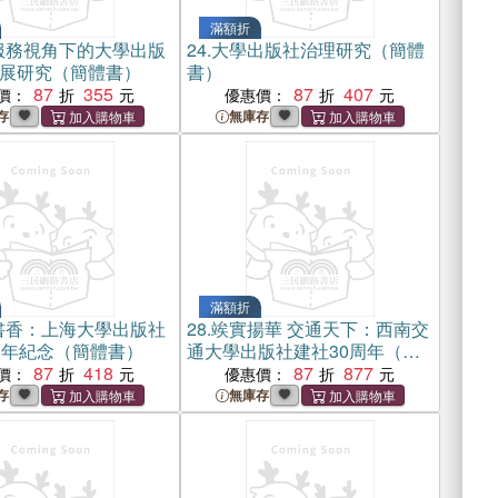
滿額折
服務視角下的大學出版
24.
大學出版社治理研究（簡體
展研究（簡體書）
書）
87
355
87
407
價：
優惠價：
存
無庫存
滿額折
書香：上海大學出版社
28.
竢實揚華 交通天下：西南交
周年紀念（簡體書）
通大學出版社建社30周年（簡
87
418
體書）
87
877
價：
優惠價：
存
無庫存