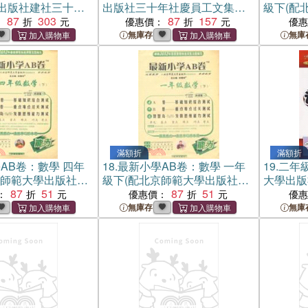
出版社建社三十周
出版社三十年社慶員工文集
級下(配
）
87
303
（簡體書）
87
157
驗教科書
：
優惠價：
優
無庫存
無庫
滿額折
滿額折
AB卷：數學 四年
18.
最新小學AB卷：數學 一年
19.
二年
京師範大學出版社實
級下(配北京師範大學出版社實
大學出版
（簡體書）
87
51
驗教科書)（簡體書）
87
51
訓練計劃
：
優惠價：
優
無庫存
無庫