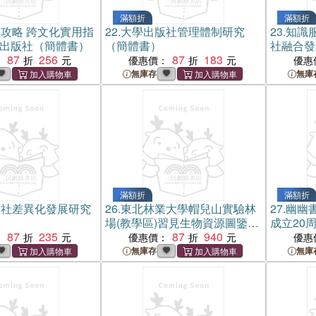
滿額折
滿額折
攻略 跨文化實用指
22.
大學出版社管理體制研究
23.
知識
學出版社（簡體書）
（簡體書）
社融合發
87
256
87
183
：
優惠價：
優惠
無庫存
無庫
滿額折
滿額折
版社差異化發展研究
26.
東北林業大學帽兒山實驗林
27.
幽幽
場(教學區)習見生物資源圖鑒：
成立20
87
235
脊椎動物卷（簡體書）
87
940
：
優惠價：
優惠
無庫存
無庫