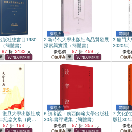
滿額折
滿額折
版社總書目1980-
2.
新時代大學出版社高品質發展
3.
廈門大學
冊)（簡體書）
探索與實踐（簡體書）
2020年
87
3132
87
459
優惠價：
優惠
無庫存
無庫
滿額折
滿額折
：復旦大學出版社成
6.
讀者說：廣西師範大學出版社
7.
文化的
年紀念文集（簡體
30年書評選集（簡體書）
版社30
87
198
87
355
：
優惠價：
優惠
無庫存
無庫