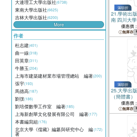
大連理工大學出版社
(6738)
滿額折
東南大學出版社
(6625)
21.
學術出版
吉林大學出版社
(6200)
南 四川大
More
優惠價
無庫存
作者
杜志建
(401)
曲一線
(318)
田英章
(311)
牛勝玉
(204)
上海市建築建材業市場管理總站 編著
(200)
張宇
(193)
滿額折
25.
大學出
馬德高
(187)
（簡體書）
劉弢
(186)
優惠價
劉培傑數學工作室 編著
(185)
無庫存
上海新創華文化發展有限公司 編著
(177)
本書編寫組
(176)
北京大學《儒藏》編纂與研究中心 編
(172)
著