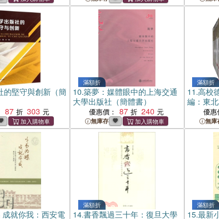
滿額折
滿額折
社的堅守與創新（簡
10.
築夢：媒體眼中的上海交通
11.
高校
大學出版社（簡體書）
編：東北
87
303
87
240
（簡體書
：
優惠價：
優惠
無庫存
無庫
滿額折
滿額折
 成就你我：西安電
14.
書香飄過三十年：復旦大學
15.
最新小