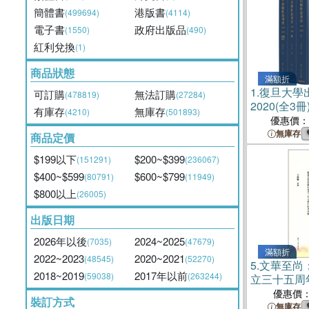
簡體書
港版書
(499694)
(4114)
電子書
政府出版品
(1550)
(490)
紅利兌換
(1)
商品狀態
滿額折
1.
復旦大學出
可訂購
無法訂購
(478819)
(27284)
2020(全3
有庫存
無庫存
(4210)
(501893)
優惠價：
無庫存
商品定價
$199以下
$200~$399
(151291)
(236067)
$400~$599
$600~$799
(80791)
(11949)
$800以上
(26005)
出版日期
2026年以後
2024~2025
(7035)
(47679)
滿額折
2022~2023
2020~2021
(48545)
(52270)
5.
文華至尚
2018~2019
2017年以前
(59038)
(263244)
立三十五周
書）
優惠價
裝訂方式
無庫存