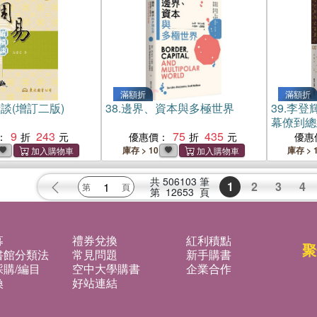
滿額折
滿額折
談(增訂二版)
38.
邊界、資本與多極世界
39.
李登
幕僚到總
9
243
75
435
：
優惠價：
優惠
庫存 > 10
庫存 > 
共
506103
筆
1
2
3
4
第
12653
頁
募
禮券兌換
紅利積點
聚
書館分類法
常見問題
新手購書
購/編目
空中大學購書
企業合作
換
好站連結