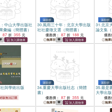
滿額折
滿額折
鏡：中山大學出版社
30.
風雨三十年：北京大學出版
31.
北京
成果彙編（簡體書）
社社慶徵文選（簡體書）
論文集（
87
355
87
188
：
優惠價：
優惠
無庫存
無庫
滿額折
滿額折
版社與學術出版
34.
重慶大學出版社志（簡體
35.
最是
書）
大學出版
87
355
書）
優惠價：
優惠
絕版無法訂購
無庫存
無庫