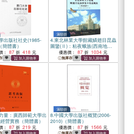
滿額折
出版社社史(1985-
4.
東北林業大學館藏鱗翅目昆蟲
)（簡體書）
圖鑒(Ⅱ)：粘夜蛾族(西南地區)
87
418
（簡體書）
87
1034
價：
優惠價：
存
無庫存
滿額折
力量：廣西師範大學出
8.
中國大學出版社概覽(2006-
年經營實務（簡體書）
2010)（簡體書）
87
219
87
1566
價：
優惠價：
存
無庫存