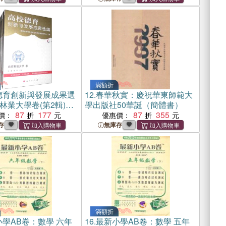
滿額折
德育創新與發展成果選
12.
春華秋實：慶祝華東師範大
林業大學卷(第2輯)
學出版社50華誕（簡體書）
）
87
177
87
355
價：
優惠價：
存
無庫存
滿額折
學AB卷：數學 六年
16.
最新小學AB卷：數學 五年