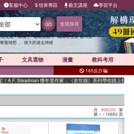
客服中心
領券專區
藝文講座
學習平台
進階搜尋
GO
、
、
果歷史是一群喵
暑期推薦
國際布克獎 臺灣漫
、
黎曼猜想
偉大的迷走神經
子
文具選物
漫畫
教科考用
165反詐騙
Steadman 獲年度作家，《史坎德》系列帶你踏上熱血奇幻旅程
共
506103
筆
第
1
/ 12653
頁