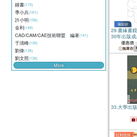
鐘書
(170)
季小兵
(161)
許小明
(156)
滿額折
金利
(149)
29.
書緣書
CAD/CAM/CAE技術聯盟 編著
(141)
30年出版
于清峰
優惠價
(136)
無庫存
劉偉
(136)
劉文照
(136)
More
33.
大學出
紅利兌換