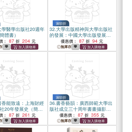
滿額折
大學醫學出版社20週年
32.
大學出版精神與大學出版社
簡體書）
的發展：中國大學出版發展文
87
204
化研究（簡體書）
87
94
價：
優惠價：
存
無庫存
滿額折
書香能致遠：上海財經
36.
書香藝韻：廣西師範大學出
社20年發展史（簡體
版社成立三十周年書畫攝影展
87
261
精選集（簡體書）
87
355
價：
優惠價：
存
無庫存