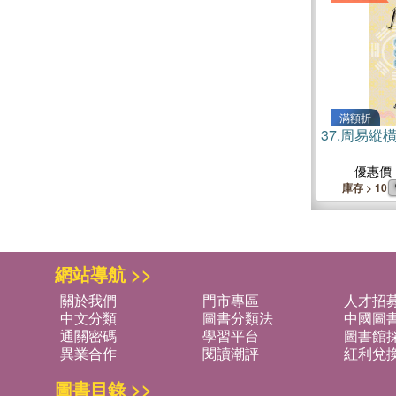
滿額折
37.
周易縱橫
優惠價
庫存 > 10
網站導航 >>
關於我們
門市專區
人才招
中文分類
圖書分類法
中國圖
通關密碼
學習平台
圖書館採
異業合作
閱讀潮評
紅利兌
圖書目錄 >>