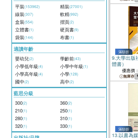
平裝
精裝
(153962)
(27001)
線裝
軟精
(307)
(992)
盒裝
摺頁
(554)
(2)
立體書
硬頁書
(1)
(9)
袋裝
布書
(144)
(1)
適讀年齡
滿額折
9.
大學出版
嬰幼兒
學齡前
(2)
(43)
體書）
小學低年級
小學中年級
(4)
(1)
優惠價
小學高年級
小學
(4)
(128)
無庫存
國中
高中
(2)
(2)
藍思分級
300
360
(2)
(2)
210
250
(1)
(1)
280
310
(1)
(1)
320
330
(1)
(1)
滿額折
13.
以書為媒
出版社/品牌