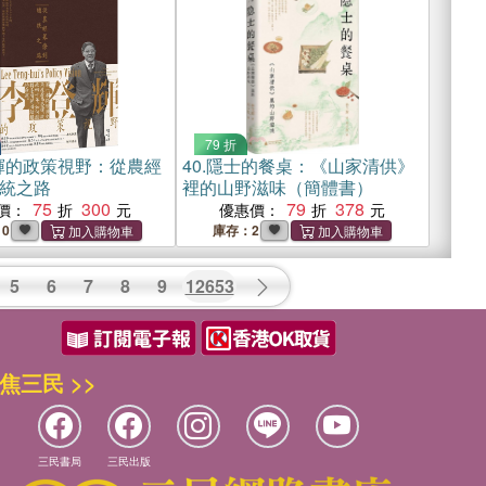
79 折
輝的政策視野：從農經
40.
隱士的餐桌：《山家清供》
統之路
裡的山野滋味（簡體書）
75
300
79
378
價：
優惠價：
10
庫存：2
5
6
7
8
9
12653
焦三民 >>
三民書局
三民出版