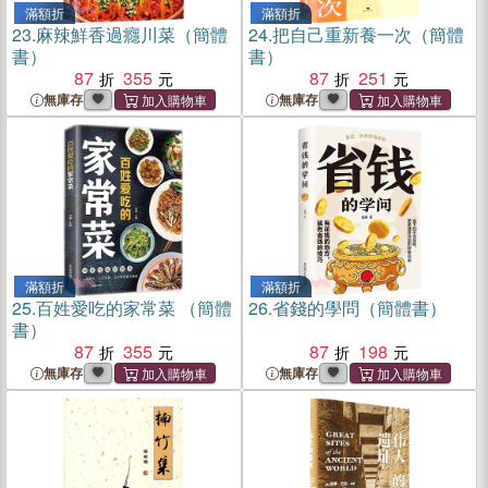
滿額折
滿額折
23.
麻辣鮮香過癮川菜（簡體
24.
把自己重新養一次（簡體
書）
書）
87
355
87
251
無庫存
無庫存
滿額折
滿額折
25.
百姓愛吃的家常菜 （簡體
26.
省錢的學問（簡體書）
書）
87
355
87
198
無庫存
無庫存