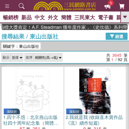
5
暢銷榜
新品
中文
外文
簡體
三民東大
電子書
親子
GO
肯定！A.F. Steadman 獲年度作家，《史坎德》系列帶你踏
搜尋結果
/
東山出版社
、
熱搜：
東野圭吾
高希均教授回憶錄
篩選
、
、
、
The Odyssey
父親節
花開錦
關鍵字：東山出版社
、
、
、
繡
暑期推薦
方念華
台灣的
、
李登輝時代
數學女孩：黎曼猜想
共
3645
筆
顯示
排序
、
、
偉大的迷走神經
如果歷史是一
第
1
/ 92
頁
、
群喵
臺灣漫遊錄
滿額折
滿額折
1.
四十不惑：北京燕山出版
2.
我就是我 (收錄直木賞作品
社四十周年紀念集（簡體
《流》續作短篇)
書）
87
251
9
315