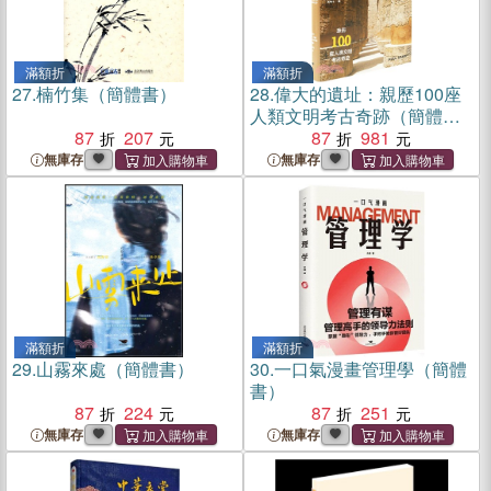
滿額折
滿額折
27.
楠竹集（簡體書）
28.
偉大的遺址：親歷100座
人類文明考古奇跡（簡體
87
207
書）
87
981
無庫存
無庫存
滿額折
滿額折
29.
山霧來處（簡體書）
30.
一口氣漫畫管理學（簡體
書）
87
224
87
251
無庫存
無庫存