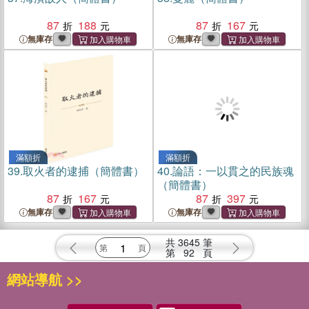
87
188
87
167
無庫存
無庫存
滿額折
滿額折
39.
取火者的逮捕（簡體書）
40.
論語：一以貫之的民族魂
（簡體書）
87
167
87
397
無庫存
無庫存
共
3645
筆
第
92
頁
網站導航 >>