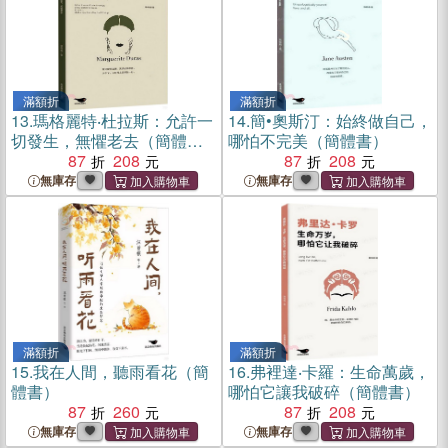
滿額折
滿額折
13.
瑪格麗特‧杜拉斯：允許一
14.
簡•奧斯汀：始終做自己，
切發生，無懼老去（簡體
哪怕不完美（簡體書）
書）
87
208
87
208
無庫存
無庫存
滿額折
滿額折
15.
我在人間，聽雨看花（簡
16.
弗裡達‧卡羅：生命萬歲，
體書）
哪怕它讓我破碎（簡體書）
87
260
87
208
無庫存
無庫存