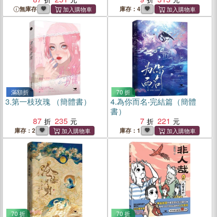
無庫存
庫存：4
滿額折
70 折
3.
第一枝玫瑰 （簡體書）
4.
為你而名‧完結篇（簡體
書）
87
235
7
221
庫存：2
庫存：1
70 折
70 折