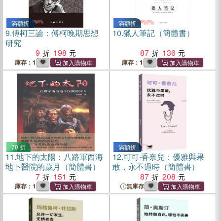
滿額折
滿額折
9.
傅柯三論：傅柯晚期思想
10.
獵人筆記（簡體書）
研究
9
198
87
136
庫存：1
庫存：1
70 折
滿額折
11.
地下的太陽：八路軍西海
12.
可可‧香奈兒：優雅與果
地下醫院的歲月（簡體書）
敢，永不過時（簡體書）
7
151
87
208
庫存：1
無庫存