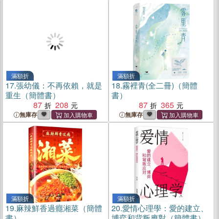
滿額折
滿額折
17.
張幼儀：不再依賴，就是
18.
霧裡青(全二冊)（簡體
重生（簡體書）
書）
87
208
87
365
無庫存
無庫存
滿額折
滿額折
19.
麻辣鮮香過癮湘菜（簡體
20.
愛情心理學：愛的建立、
書）
博弈和背叛應對（簡體書）