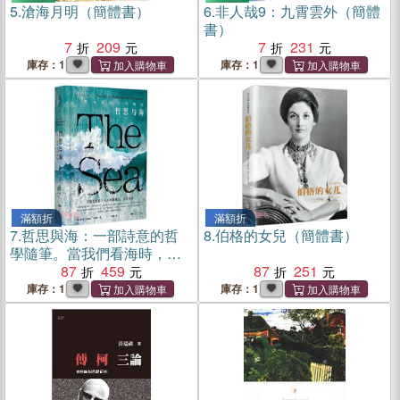
5.
滄海月明（簡體書）
6.
非人哉9：九霄雲外（簡體
書）
7
209
7
231
庫存：1
庫存：1
滿額折
滿額折
7.
哲思與海：一部詩意的哲
8.
伯格的女兒（簡體書）
學隨筆。當我們看海時，我
們在想什麼（簡體書）
87
459
87
251
庫存：1
庫存：1