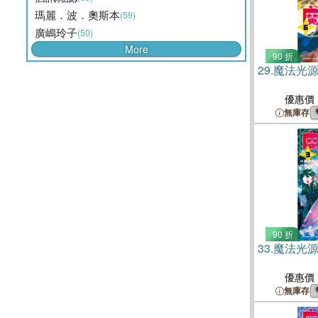
瑪麗．波．奧斯本
(59)
廣嶋玲子
(50)
More
90 折
29.
魔法光源
優惠價
無庫存
90 折
33.
魔法光源
優惠價
無庫存