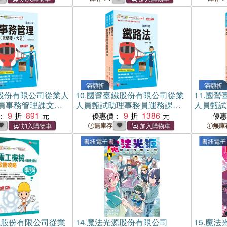
滿額折
滿額折
股份有限公司從業人
10.
國營臺鐵股份有限公司從業
11.
國營
員事務管理課文版
人員甄試助理事務員運務課文
人員甄試
冊）
9
891
版套書（共三冊）
9
1386
書（共二
：
優惠價：
優
無庫存
無庫
書紐電子書
書紐電子
鐵股份有限公司從業
14.
魔法光源股份有限公司
15.
魔法