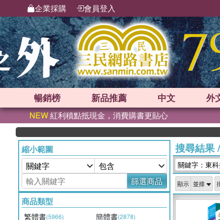
企業採購
會員登入
暢銷榜
新品
推薦
中文
外
NEW
紅利積點抵現金，消費購書更貼心
搜尋結果
縮小範圍
關鍵字：東科
篩選商品
顯示
商品類型
繁體書
簡體書
(5966)
(2878)