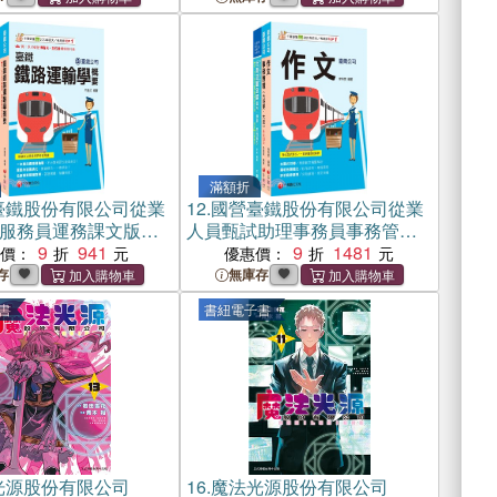
滿額折
臺鐵股份有限公司從業
12.
國營臺鐵股份有限公司從業
服務員運務課文版套
人員甄試助理事務員事務管理
冊）
9
941
課文版套書（共三冊）
9
1481
惠價：
優惠價：
存
無庫存
書
書紐電子書
光源股份有限公司
16.
魔法光源股份有限公司