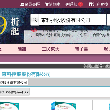
會員專區
購物車
通知
紅利兌換
5
、
、
熱搜：
東野圭吾
高希均教授回憶錄
The Odys
、
、
、
國際布克獎 臺灣漫遊錄
方念華
台灣的李登
文
簡體
三民東大
電子書
親
英國出版界指標大獎肯定！A
/
東科控股股份有限公司
控股股份有限公司
排序