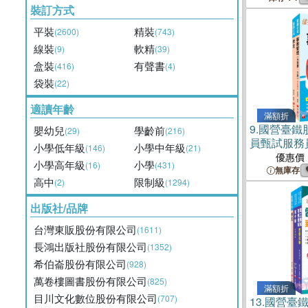
裝訂方式
平裝
精裝
(2600)
(743)
線裝
軟精
(9)
(39)
盒裝
有聲書
(416)
(4)
袋裝
(22)
適讀年齡
滿額折
9.
國營臺鐵
嬰幼兒
學齡前
(29)
(216)
員甄試服務
小學低年級
小學中年級
(146)
(21)
套書（共二
優惠價
小學高年級
小學
(16)
(431)
無庫存
高中
限制級
(2)
(1294)
出版社/品牌
台灣東販股份有限公司
(1611)
長鴻出版社股份有限公司
(1352)
希伯崙股份有限公司
(928)
萬卷樓圖書股份有限公司
(825)
滿額折
目川文化數位股份有限公司
(707)
13.
國營臺