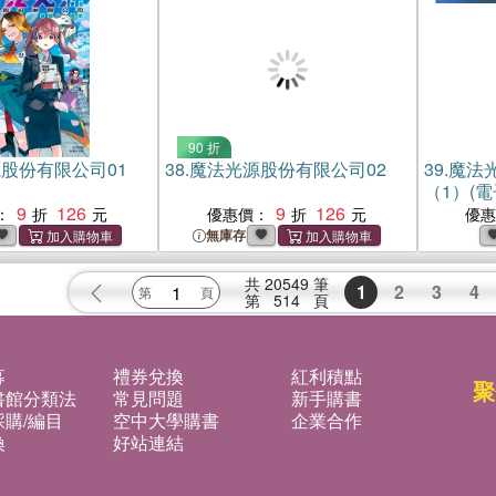
90 折
股份有限公司01
38.
魔法光源股份有限公司02
39.
魔法
（1）(電
9
126
9
126
：
優惠價：
優
無庫存
共
20549
筆
1
2
3
4
第
514
頁
募
禮券兌換
紅利積點
聚
書館分類法
常見問題
新手購書
購/編目
空中大學購書
企業合作
換
好站連結