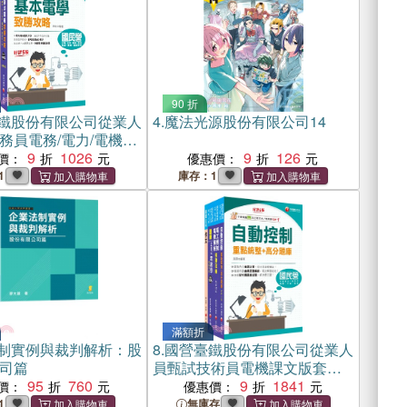
90 折
鐵股份有限公司從業人
4.
魔法光源股份有限公司14
務員電務/電力/電機課
（共二冊）
9
1026
9
126
價：
優惠價：
1
庫存：1
滿額折
制實例與裁判解析：股
8.
國營臺鐵股份有限公司從業人
司篇
員甄試技術員電機課文版套書
95
760
（共四冊）
9
1841
價：
優惠價：
1
無庫存