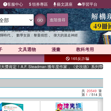
客服中心
領券專區
藝文講座
學習平台
進階搜尋
GO
、
、
、
sey
父親節
如果歷史是一群喵
暑期推薦
、
、
輝時代
數學女孩：黎曼猜想
偉大的迷走神經
子
文具選物
漫畫
教科考用
165反詐騙
.F. Steadman 獲年度作家，《史坎德》系列帶你踏上熱血奇
共
20549
筆
第
1
/ 514
頁