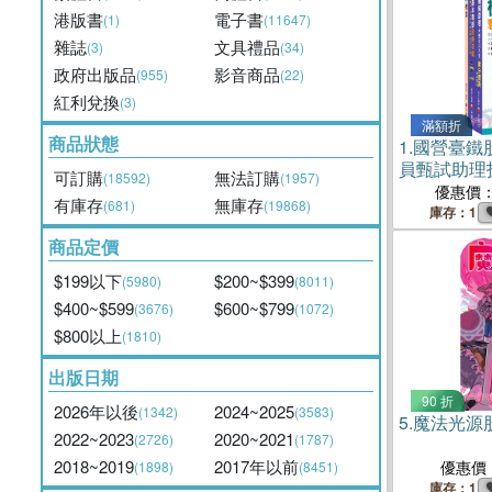
港版書
電子書
(1)
(11647)
雜誌
文具禮品
(3)
(34)
政府出版品
影音商品
(955)
(22)
紅利兌換
(3)
滿額折
商品狀態
1.
國營臺鐵
員甄試助理
可訂購
無法訂購
(18592)
(1957)
套書（共三
優惠價
有庫存
無庫存
(681)
(19868)
庫存：1
商品定價
$199以下
$200~$399
(5980)
(8011)
$400~$599
$600~$799
(3676)
(1072)
$800以上
(1810)
出版日期
90 折
2026年以後
2024~2025
(1342)
(3583)
5.
魔法光源
2022~2023
2020~2021
(2726)
(1787)
2018~2019
2017年以前
優惠價
(1898)
(8451)
庫存：1