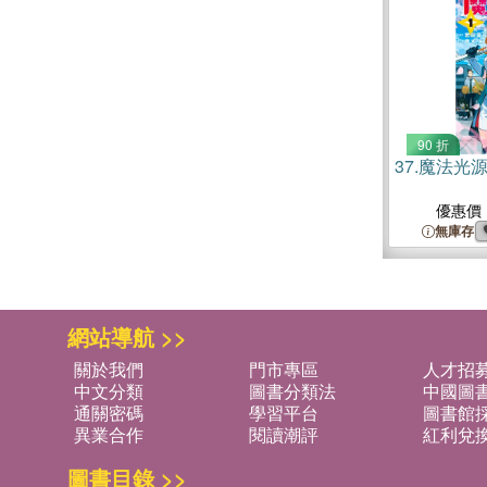
90 折
37.
魔法光源
優惠價
無庫存
網站導航 >>
關於我們
門市專區
人才招
中文分類
圖書分類法
中國圖
通關密碼
學習平台
圖書館採
異業合作
閱讀潮評
紅利兌
圖書目錄 >>