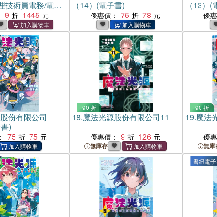
理技術員電務/電力
（14）(電子書)
（13）(
（共三冊）
9
1445
75
78
：
優惠價：
優
90 折
90 折
源股份有限公司
18.
魔法光源股份有限公司11
19.
魔法
書)
75
75
9
126
：
優惠價：
優
無庫存
無庫
書紐電子