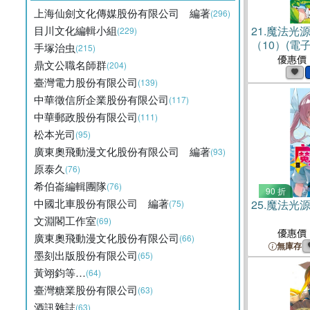
上海仙劍文化傳媒股份有限公司 編著
(296)
目川文化編輯小組
21.
魔法光
(229)
（10）(電子
手塚治虫
(215)
優惠價
鼎文公職名師群
(204)
臺灣電力股份有限公司
(139)
中華徵信所企業股份有限公司
(117)
中華郵政股份有限公司
(111)
松本光司
(95)
廣東奧飛動漫文化股份有限公司 編著
(93)
原泰久
(76)
希伯崙編輯團隊
(76)
90 折
中國北車股份有限公司 編著
25.
魔法光源
(75)
文淵閣工作室
(69)
優惠價
廣東奧飛動漫文化股份有限公司
(66)
無庫存
墨刻出版股份有限公司
(65)
黃翊鈞等…
(64)
臺灣糖業股份有限公司
(63)
酒訊雜誌
(63)