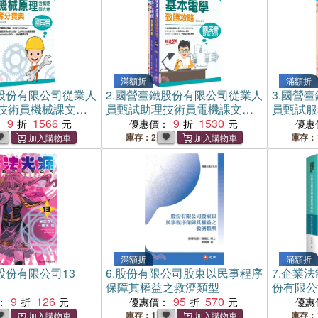
滿額折
滿額折
股份有限公司從業人
2.
國營臺鐵股份有限公司從業人
3.
國營臺
技術員機械課文版
員甄試助理技術員電機課文版
員甄試服
冊）
9
1566
套書（三冊）
9
1530
文版套書
：
優惠價：
優惠
庫存：2
庫存：
滿額折
滿額折
股份有限公司13
6.
股份有限公司股東以民事程序
7.
企業法
保障其權益之救濟類型
份有限公
9
126
95
570
：
優惠價：
優惠
庫存：1
庫存：