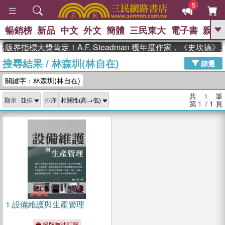
5
暢銷榜
新品
中文
外文
簡體
三民東大
電子書
親子
GO
版界指標大獎肯定！A.F. Steadman 獲年度作家，《史坎德
搜尋結果
/
林森圳(林自在)
、
熱搜：
東野圭吾
高希均教授回憶錄
篩選
、
、
、
The Odyssey
父親節
如果歷
關鍵字：林森圳(林自在)
、
、
史是一群喵
暑期推薦
國際布克
、
、
獎 臺灣漫遊錄
方念華
台灣的李
共
1
筆
顯示
排序
、
、
登輝時代
數學女孩：黎曼猜想
第
1
/ 1
頁
偉大的迷走神經
1.
設備維護與生產管理
絕版無法訂購