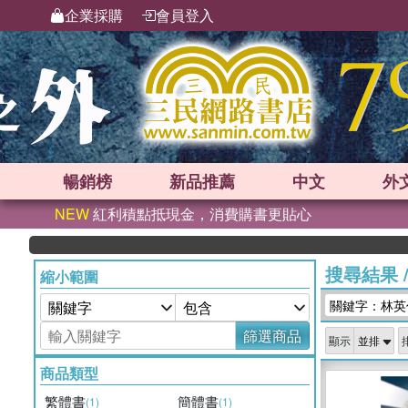
企業採購
會員登入
暢銷榜
新品
推薦
中文
外
NEW
紅利積點抵現金，消費購書更貼心
搜尋結果
縮小範圍
關鍵字：林英
篩選商品
顯示
商品類型
繁體書
簡體書
(1)
(1)