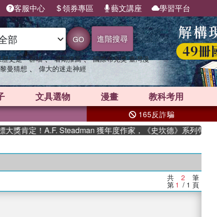
客服中心
領券專區
藝文講座
學習平台
進階搜尋
GO
、
、
果歷史是一群喵
暑期推薦
國際布克獎 臺灣漫
、
黎曼猜想
偉大的迷走神經
子
文具選物
漫畫
教科考用
165反詐騙
肯定！A.F. Steadman 獲年度作家，《史坎德》系列帶你踏
共
2
筆
第
1
/ 1
頁