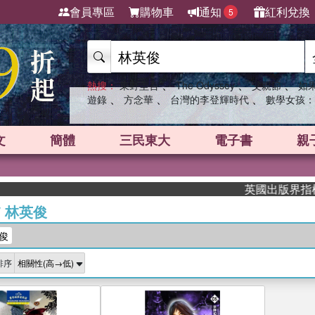
會員專區
購物車
通知
紅利兌換
5
、
、
、
熱搜：
東野圭吾
The Odyssey
父親節
如
、
、
、
遊錄
方念華
台灣的李登輝時代
數學女孩：
文
簡體
三民東大
電子書
親
英國出版界指標大獎
/
林英俊
俊
排序