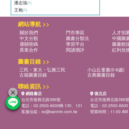
潘志強
(1)
王袍
(1)
網站導航 >>
關於我們
門市專區
人才招
中文分類
圖書分類法
中國圖
通關密碼
學習平台
圖書館採
異業合作
閱讀潮評
紅利兌
圖書目錄 >>
三民・東大・弘雅三民
小山丘童書(0-6歲)
古籍圖書目錄
古典圖書目錄
聯絡資訊 >>
網路書店
復北店
台北市復興北路386號
台北市復興北路386
電話：02-2500-6600轉 130、131
電話：02-2500-6600
客服信箱：
ec@sanmin.com.tw
營業時間：11:00 AM -