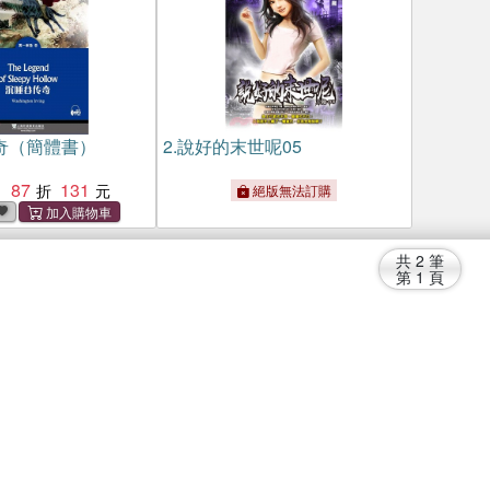
奇（簡體書）
2.
說好的末世呢05
87
131
：
絕版無法訂購
共
2
筆
第
1
頁