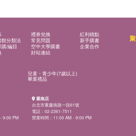
募
禮券兌換
紅利積點
聚
書館分類法
常見問題
新手購書
購/編目
空中大學購書
企業合作
換
好站連結
兒童・青少年(7歲以上)
畢業禮品
重南店
號
台北市重慶南路一段61號
電話：02-2361-7511
 9:00 PM
營業時間：11:00 AM - 9:00 PM