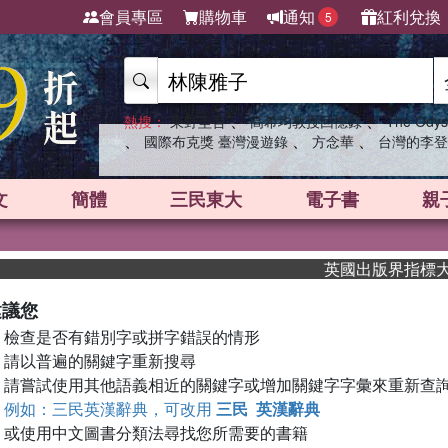
會員專區
購物車
通知
紅利兌換
5
、
、
熱搜：
東野圭吾
高希均教授回憶錄
The Odys
、
、
、
國際布克獎 臺灣漫遊錄
方念華
台灣的李登
文
簡體
三民東大
電子書
親
英國出版界指標大獎肯
建議您
檢查是否有錯別字或拼字錯誤的情形
請以普遍的關鍵字重新搜尋
請嘗試使用其他語義相近的關鍵字或增加關鍵字字彙來重新查
例如：三民英漢辭典，可改用
三民 英漢辭典
或使用中文圖書分類法尋找您所需要的書籍