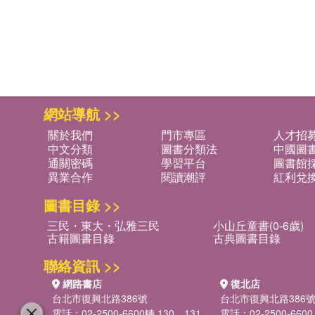
網站導航 >>
關於我們
門市專區
人才招
中文分類
圖書分類法
中國圖
通關密碼
學習平台
圖書館採
異業合作
閱讀潮評
紅利兌
圖書目錄 >>
三民・東大・弘雅三民
小山丘童書(0-6歲)
古籍圖書目錄
古典圖書目錄
聯絡資訊 >>
網路書店
復北店
台北市復興北路386號
台北市復興北路386
電話：02-2500-6600轉 130、131
電話：02-2500-6600