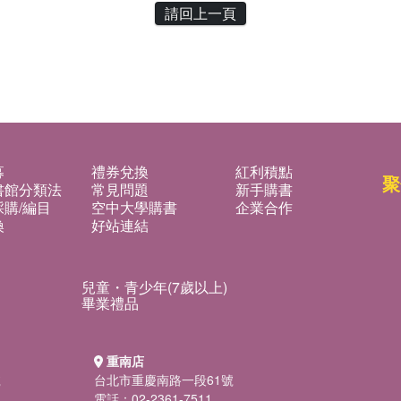
請回上一頁
募
禮券兌換
紅利積點
聚
書館分類法
常見問題
新手購書
購/編目
空中大學購書
企業合作
換
好站連結
兒童・青少年(7歲以上)
畢業禮品
重南店
號
台北市重慶南路一段61號
電話：02-2361-7511