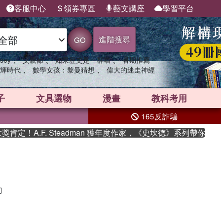
客服中心
領券專區
藝文講座
學習平台
進階搜尋
GO
、
、
、
sey
父親節
如果歷史是一群喵
暑期推薦
、
、
輝時代
數學女孩：黎曼猜想
偉大的迷走神經
子
文具選物
漫畫
教科考用
165反詐騙
定！A.F. Steadman 獲年度作家，《史坎德》系列帶你踏上
詢