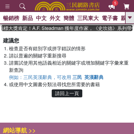
5
暢銷榜
新品
中文
外文
簡體
三民東大
電子書
親子
GO
標大獎肯定！A.F. Steadman 獲年度作家，《史坎德》系列
、
熱搜：
東野圭吾
高希均教授回憶錄
建議您
、
、
、
The Odyssey
父親節
如果歷
檢查是否有錯別字或拼字錯誤的情形
、
、
史是一群喵
暑期推薦
國際布克
、
、
請以普遍的關鍵字重新搜尋
獎 臺灣漫遊錄
方念華
台灣的李
、
、
登輝時代
數學女孩：黎曼猜想
請嘗試使用其他語義相近的關鍵字或增加關鍵字字彙來重
偉大的迷走神經
新查詢
例如：三民英漢辭典，可改用
三民 英漢辭典
或使用中文圖書分類法尋找您所需要的書籍
請回上一頁
網站導航 >>