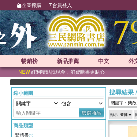
企業採購
會員登入
暢銷榜
新品
推薦
中文
外
NEW
紅利積點抵現金，消費購書更貼心
搜尋結果
縮小範圍
關鍵字：柴啟
篩選商品
顯示
商品類型
繁體書
(1)