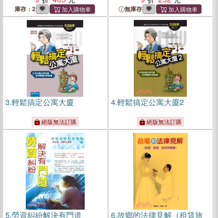
庫存：2
無庫存
3.
輕鬆搞定公寓大廈
4.
輕鬆搞定公寓大廈2
絕版無法訂購
絕版無法訂購
5.
勞資糾紛解決有門道
6.
故鄉的法律見解（租賃旅