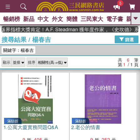
5
暢銷榜
新品
中文
外文
簡體
三民東大
電子書
親子
GO
界指標大獎肯定！A.F. Steadman 獲年度作家，《史坎德》
搜尋結果
/
楊春吉
、
熱搜：
東野圭吾
高希均教授回憶錄
篩選
、
、
、
The Odyssey
父親節
花開錦
關鍵字：楊春吉
、
、
、
繡
暑期推薦
方念華
台灣的
、
李登輝時代
數學女孩：黎曼猜想
共
6
筆
顯示
排序
、
、
偉大的迷走神經
如果歷史是一
第
1
/ 1
頁
、
群喵
臺灣漫遊錄
滿額折
滿額折
1.
公寓大廈實務問題Q&A
2.
老公的情書
9
405
9
252