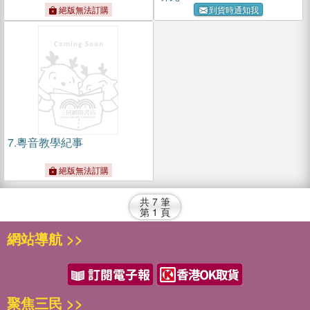
絕版無法訂購
到貨時通知我
7.
粵音教學紀事
絕版無法訂購
共
7
筆
第
1
頁
網站導航 >>
聚焦三民 >>