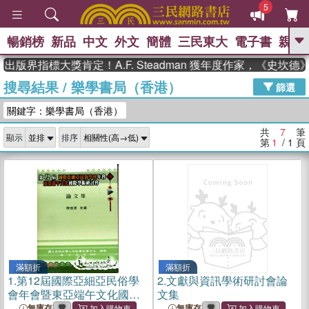
5
暢銷榜
新品
中文
外文
簡體
三民東大
電子書
親子
GO
出版界指標大獎肯定！A.F. Steadman 獲年度作家，《史坎
搜尋結果
/
樂學書局（香港）
、
熱搜：
東野圭吾
高希均教授回憶錄
篩選
、
、
、
The Odyssey
父親節
如果歷
關鍵字：樂學書局（香港）
、
、
史是一群喵
暑期推薦
國際布克
、
、
獎 臺灣漫遊錄
方念華
台灣的李
共
7
筆
顯示
排序
、
、
登輝時代
數學女孩：黎曼猜想
第
1
/ 1
頁
偉大的迷走神經
滿額折
滿額折
1.
第12屆國際亞細亞民俗學
2.
文獻與資訊學術研討會論
會年會暨東亞端午文化國際
文集
學術研討會論文集
無庫存
無庫存