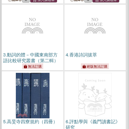
3.
動詞的體－中國東南部方
4.
香港詩詞拔萃
語比較研究叢書（第二輯）
無法訂購
絕版無法訂購
5.
高旻寺四寮規約（四冊）
6.
評點學與《義門讀書記》
研究