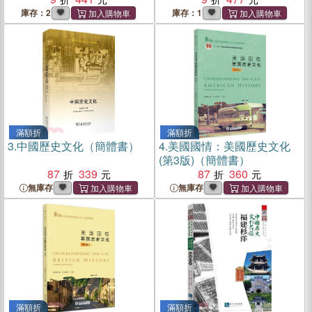
庫存：2
庫存：1
滿額折
滿額折
3.
中國歷史文化（簡體書）
4.
美國國情：美國歷史文化
(第3版)（簡體書）
87
339
87
360
無庫存
無庫存
滿額折
滿額折