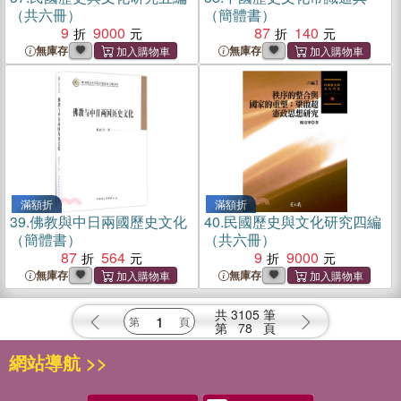
（共六冊）
（簡體書）
9
9000
87
140
無庫存
無庫存
滿額折
滿額折
39.
佛教與中日兩國歷史文化
40.
民國歷史與文化研究四編
（簡體書）
（共六冊）
87
564
9
9000
無庫存
無庫存
共
3105
筆
第
78
頁
網站導航 >>