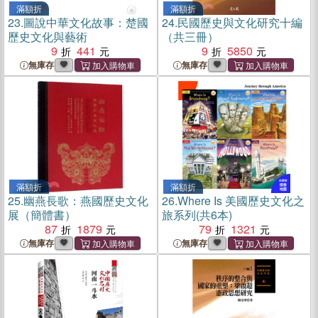
滿額折
滿額折
23.
圖說中華文化故事：楚國
24.
民國歷史與文化研究十編
歷史文化與藝術
（共三冊）
9
441
9
5850
無庫存
無庫存
滿額折
滿額折
25.
幽燕長歌：燕國歷史文化
26.
Where Is 美國歷史文化之
展（簡體書）
旅系列(共6本)
87
1879
79
1321
無庫存
無庫存