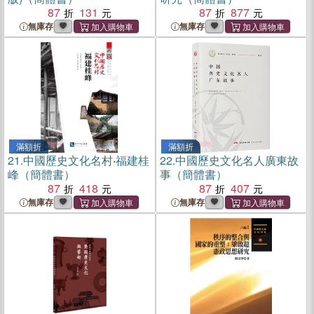
87
131
87
877
無庫存
無庫存
滿額折
滿額折
21.
中國歷史文化名村‧福建桂
22.
中國歷史文化名人廣東故
峰（簡體書）
事（簡體書）
87
418
87
407
無庫存
無庫存