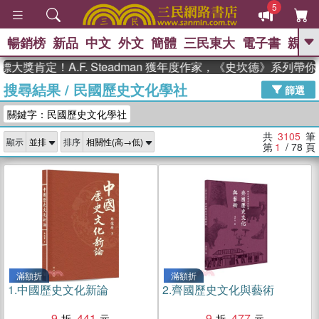
5
暢銷榜
新品
中文
外文
簡體
三民東大
電子書
親子
GO
定！A.F. Steadman 獲年度作家，《史坎德》系列帶你踏
搜尋結果
/
民國歷史文化學社
、
、
熱搜：
東野圭吾
The Odyssey
篩選
、
、
父親節
如果歷史是一群喵
暑期
關鍵字：民國歷史文化學社
、
、
推薦
國際布克獎 臺灣漫遊錄
方
、
、
念華
台灣的李登輝時代
數學女
共
3105
筆
顯示
排序
、
孩：黎曼猜想
偉大的迷走神經
第
1
/ 78
頁
滿額折
滿額折
1.
中國歷史文化新論
2.
齊國歷史文化與藝術
9
441
9
477