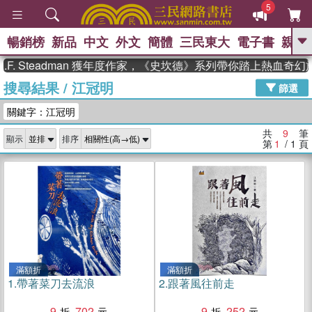
5
暢銷榜
新品
中文
外文
簡體
三民東大
電子書
親子
GO
. Steadman 獲年度作家，《史坎德》系列帶你踏上熱血奇幻旅
搜尋結果
/
江冠明
、
、
熱搜：
東野圭吾
The Odyssey
篩選
、
、
父親節
如果歷史是一群喵
暑期
關鍵字：江冠明
、
、
推薦
國際布克獎 臺灣漫遊錄
方
、
、
念華
台灣的李登輝時代
數學女
共
9
筆
顯示
排序
、
孩：黎曼猜想
偉大的迷走神經
第
1
/ 1
頁
滿額折
滿額折
1.
帶著菜刀去流浪
2.
跟著風往前走
9
702
9
252