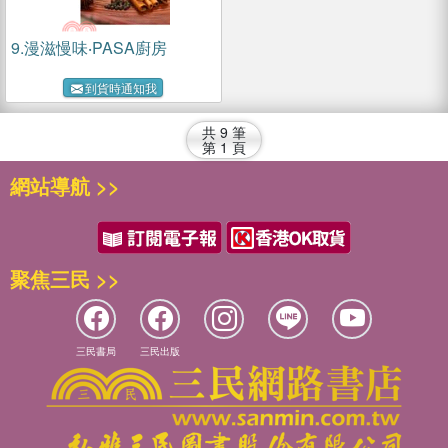
9.
漫滋慢味‧PASA廚房
到貨時通知我
共
9
筆
第
1
頁
網站導航 >>
聚焦三民 >>
三民書局
三民出版