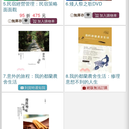
5.
民宿經營管理：民宿策略
6.
矮人祭之歌DVD
面面觀
95
475
無庫存
無庫存
7.
意外的旅程：我的都蘭農
8.
我的都蘭農舍生活：修理
舍生活
意想不到的人生
到貨時通知我
絕版無法訂購