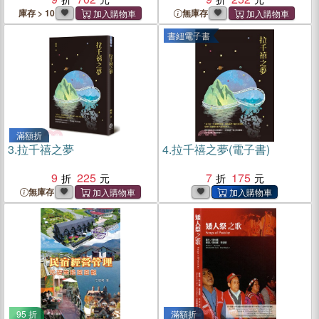
庫存 > 10
無庫存
書紐電子書
滿額折
3.
拉千禧之夢
4.
拉千禧之夢(電子書)
9
225
7
175
無庫存
95 折
滿額折