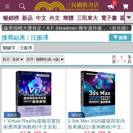
5
暢銷榜
新品
中文
外文
簡體
三民東大
電子書
親子
GO
版界指標大獎肯定！A.F. Steadman 獲年度作家，《史坎德
搜尋結果
/
汪振澤
、
熱搜：
東野圭吾
高希均教授回憶錄
篩選
、
、
、
The Odyssey
父親節
如果歷
關鍵字：汪振澤
、
、
史是一群喵
暑期推薦
國際布克
、
、
獎 臺灣漫遊錄
方念華
台灣的李
共
6
筆
顯示
排序
、
、
登輝時代
數學女孩：黎曼猜想
第
1
/ 1
頁
偉大的迷走神經
滿額折
滿額折
1.
Virtual Reality虛擬現實技
2.
3ds Max 2020建築與室內
術應用案例教程(中文全彩鉑
效果圖設計案例教程(中文全
金版)（簡體書）
87
365
彩鉑金版)（簡體書）
87
365