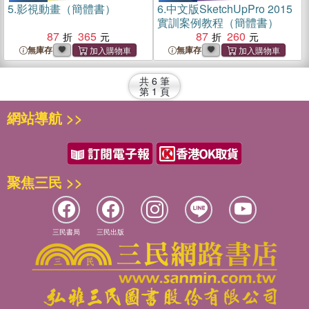
5.
影視動畫（簡體書）
6.
中文版SketchUpPro 2015
實訓案例教程（簡體書）
87
365
87
260
無庫存
無庫存
共
6
筆
第
1
頁
網站導航 >>
聚焦三民 >>
三民書局
三民出版