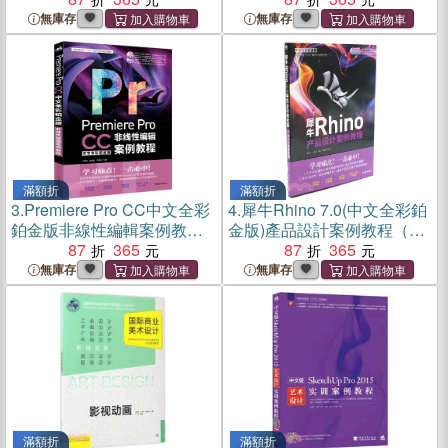
無庫存
無庫存
滿額折
滿額折
3.
Premiere Pro CC中文全彩
4.
犀牛Rhino 7.0(中文全彩鉑
鉑金版非線性編輯案例教程
金版)產品設計案例教程（簡
（簡體書）
87
365
體書）
87
365
無庫存
無庫存
滿額折
滿額折