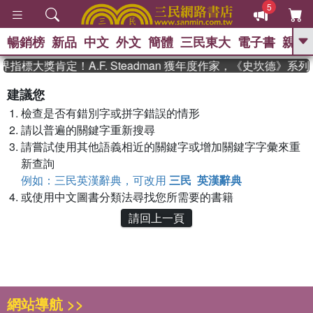
5
暢銷榜
新品
中文
外文
簡體
三民東大
電子書
親子
GO
指標大獎肯定！A.F. Steadman 獲年度作家，《史坎德》
、
熱搜：
東野圭吾
高希均教授回憶錄
建議您
、
、
、
The Odyssey
父親節
如果歷
檢查是否有錯別字或拼字錯誤的情形
、
、
史是一群喵
暑期推薦
國際布克
、
、
請以普遍的關鍵字重新搜尋
獎 臺灣漫遊錄
方念華
台灣的李
、
、
登輝時代
數學女孩：黎曼猜想
請嘗試使用其他語義相近的關鍵字或增加關鍵字字彙來重
偉大的迷走神經
新查詢
例如：三民英漢辭典，可改用
三民 英漢辭典
或使用中文圖書分類法尋找您所需要的書籍
請回上一頁
網站導航 >>