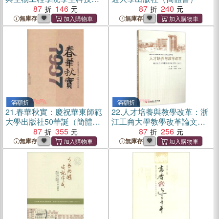
文集（簡體書）
87
146
87
240
無庫存
無庫存
滿額折
滿額折
21.
春華秋實：慶祝華東師範
22.
人才培養與教學改革：浙
大學出版社50華誕（簡體
江工商大學教學改革論文集
書）
87
355
(2015)（簡體書）
87
256
無庫存
無庫存