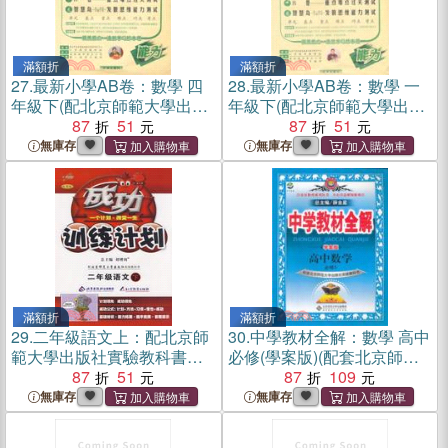
滿額折
滿額折
27.
最新小學AB卷：數學 四
28.
最新小學AB卷：數學 一
年級下(配北京師範大學出版
年級下(配北京師範大學出版
社實驗教科書)（簡體書）
87
51
社實驗教科書)（簡體書）
87
51
無庫存
無庫存
滿額折
滿額折
29.
二年級語文上：配北京師
30.
中學教材全解：數學 高中
範大學出版社實驗教科書：
必修(學案版)(配套北京師範
成功訓練計劃（簡體書）
87
51
大學出版社實驗教科書)（簡
87
109
體書）
無庫存
無庫存