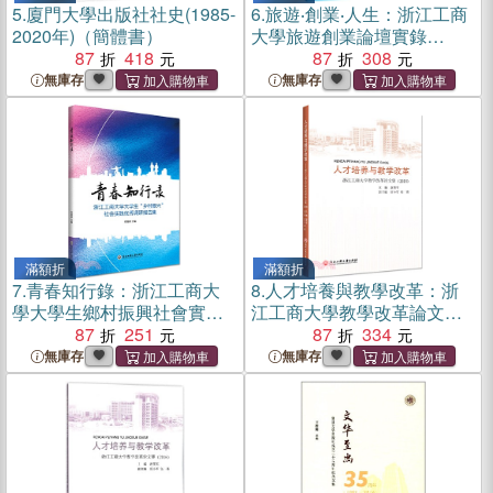
5.
廈門大學出版社社史(1985-
6.
旅遊‧創業‧人生：浙江工商
2020年)（簡體書）
大學旅遊創業論壇實錄
87
418
Ⅰ（簡體書）
87
308
無庫存
無庫存
滿額折
滿額折
7.
青春知行錄：浙江工商大
8.
人才培養與教學改革：浙
學大學生鄉村振興社會實踐
江工商大學教學改革論文集
優秀調研報告集（簡體書）
87
251
(2018)（簡體書）
87
334
無庫存
無庫存