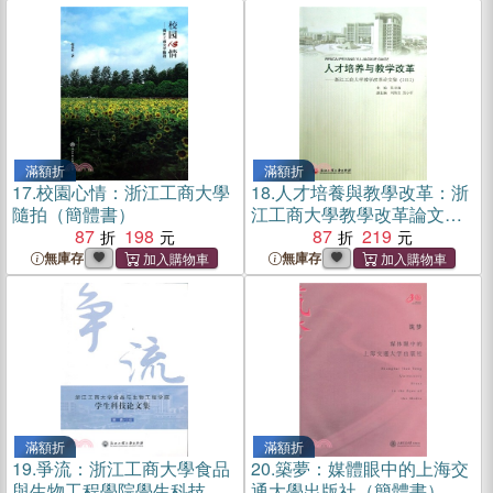
滿額折
滿額折
17.
校園心情：浙江工商大學
18.
人才培養與教學改革：浙
隨拍（簡體書）
江工商大學教學改革論文集
87
198
(2012)（簡體書）
87
219
無庫存
無庫存
滿額折
滿額折
19.
爭流：浙江工商大學食品
20.
築夢：媒體眼中的上海交
與生物工程學院學生科技論
通大學出版社（簡體書）