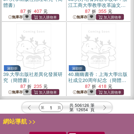
體書）
江工商大學教學改革論文集
87
407
2019（簡體書）
87
355
無庫存
無庫存
滿額折
滿額折
39.
大學出版社差異化發展研
40.
幽幽書香：上海大學出版
究（簡體書）
社成立20周年紀念（簡體
87
235
書）
87
418
無庫存
無庫存
共
506126
筆
第
12654
頁
網站導航 >>