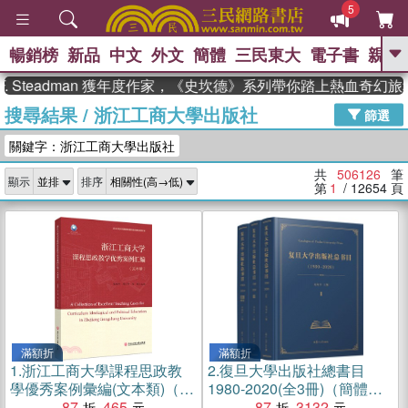
5
暢銷榜
新品
中文
外文
簡體
三民東大
電子書
親子
GO
eadman 獲年度作家，《史坎德》系列帶你踏上熱血奇幻旅程
搜尋結果
/
浙江工商大學出版社
、
熱搜：
東野圭吾
高希均教授回憶錄
篩選
、
、
、
The Odyssey
父親節
如果歷
關鍵字：浙江工商大學出版社
、
、
史是一群喵
暑期推薦
國際布克
、
、
獎 臺灣漫遊錄
方念華
台灣的李
共
506126
筆
顯示
排序
、
、
登輝時代
數學女孩：黎曼猜想
第
1
/ 12654
頁
偉大的迷走神經
滿額折
滿額折
1.
浙江工商大學課程思政教
2.
復旦大學出版社總書目
學優秀案例彙編(文本類)（簡
1980-2020(全3冊)（簡體
體書）
87
465
書）
87
3132