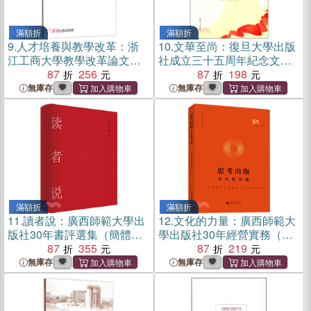
滿額折
滿額折
9.
人才培養與教學改革：浙
10.
文華至尚：復旦大學出版
江工商大學教學改革論文集
社成立三十五周年紀念文集
2016（簡體書）
87
256
（簡體書）
87
198
無庫存
無庫存
滿額折
滿額折
11.
讀者說：廣西師範大學出
12.
文化的力量：廣西師範大
版社30年書評選集（簡體
學出版社30年經營實務（簡
書）
87
355
體書）
87
219
無庫存
無庫存