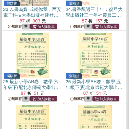
滿額折
滿額折
23.
以書為媒 成就你我：西安
24.
書香飄過三十年：復旦大
電子科技大學出版社建社三
學出版社三十年社慶員工文
十周年（簡體書）
87
303
集（簡體書）
87
157
無庫存
無庫存
滿額折
滿額折
25.
最新小學AB卷：數學 六
26.
最新小學AB卷：數學 五
年級下(配北京師範大學出版
年級下(配北京師範大學出版
社實驗教科書)（簡體書）
87
51
社實驗教科書)（簡體書）
87
51
無庫存
無庫存