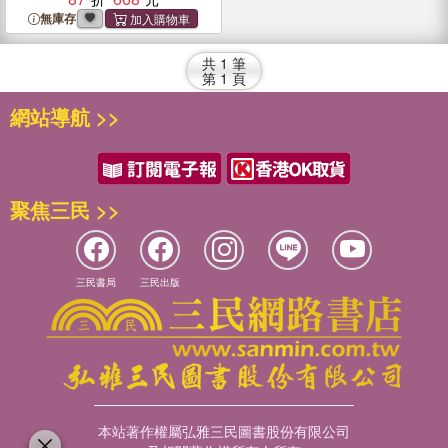
無庫存
共
1
筆
第
1
頁
網站導航 >>
聚焦三民 >>
三民書局
三民出版
本站著作權屬弘雅三民圖書股份有限公司