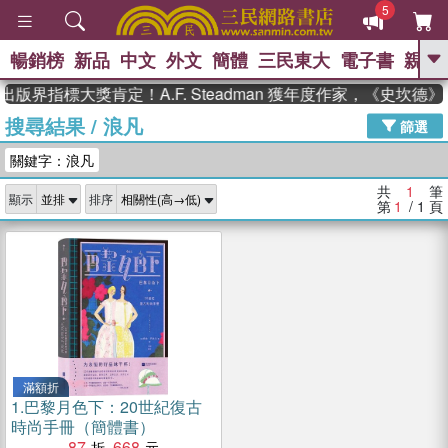
5
暢銷榜
新品
中文
外文
簡體
三民東大
電子書
親子
GO
出版界指標大獎肯定！A.F. Steadman 獲年度作家，《史坎
搜尋結果
/
浪凡
、
熱搜：
東野圭吾
高希均教授回憶錄
篩選
、
、
、
The Odyssey
父親節
如果歷
關鍵字：浪凡
、
、
史是一群喵
暑期推薦
國際布克
、
、
獎 臺灣漫遊錄
方念華
台灣的李
共
1
筆
顯示
排序
、
、
登輝時代
數學女孩：黎曼猜想
第
1
/ 1
頁
偉大的迷走神經
滿額折
1.
巴黎月色下：20世紀復古
時尚手冊（簡體書）
87
668