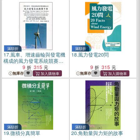
滿額折
滿額折
17.
風車、增速齒輪與發電機
18.
風力發電20問
構成的風力發電系統競賽手
冊
9
315
9
315
無庫存
無庫存
滿額折
滿額折
19.
微積分真簡單
20.
角動量與力矩的故事