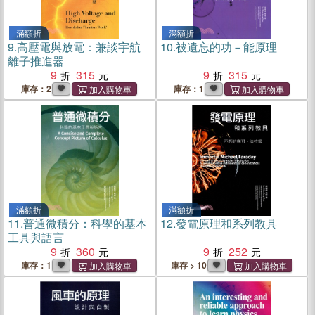
滿額折
滿額折
9.
高壓電與放電：兼談宇航
10.
被遺忘的功－能原理
離子推進器
9
315
9
315
庫存：2
庫存：1
滿額折
滿額折
11.
普通微積分：科學的基本
12.
發電原理和系列教具
工具與語言
9
360
9
252
庫存：1
庫存 > 10