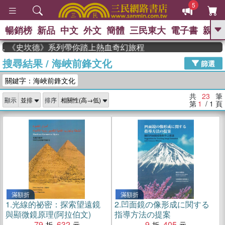
5
暢銷榜
新品
中文
外文
簡體
三民東大
電子書
親子
GO
家，《史坎德》系列帶你踏上熱血奇幻旅程
搜尋結果
/
海峽前鋒文化
、
熱搜：
東野圭吾
高希均教授回憶錄
篩選
、
、
、
The Odyssey
父親節
如果歷
關鍵字：海峽前鋒文化
、
、
史是一群喵
暑期推薦
國際布克
、
、
獎 臺灣漫遊錄
方念華
台灣的李
共
23
筆
顯示
排序
、
、
登輝時代
數學女孩：黎曼猜想
第
1
/ 1
頁
偉大的迷走神經
滿額折
滿額折
1.
光線的祕密：探索望遠鏡
2.
凹面鏡の像形成に関する
與顯微鏡原理(阿拉伯文)
指導方法の提案
79
632
9
405