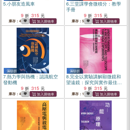
5.
小朋友造風車
6.
三堂課學會微積分：教學
手冊
9
315
9
315
庫存：4
庫存：5
滿額折
滿額折
7.
熱力學與熱機：認識航空
8.
完全以實驗講解顯微鏡和
發動機
望遠鏡：探究與實作最佳範
9
315
例 透鏡成像與組合
9
315
庫存：4
庫存：1