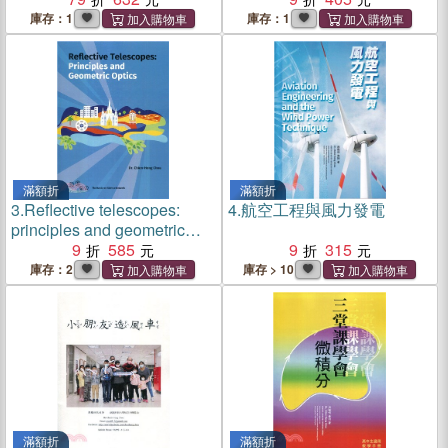
庫存：1
庫存：1
滿額折
滿額折
3.
Reflective telescopes:
4.
航空工程與風力發電
principles and geometric
optics
9
585
9
315
庫存：2
庫存 > 10
滿額折
滿額折