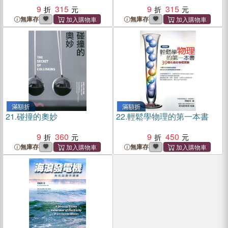
9
315
9
315
無庫存
無庫存
滿額折
滿額折
21.
碰撞的奧妙
22.
輕鬆學物理的第一本書
9
360
9
450
無庫存
無庫存