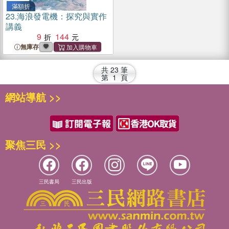
滿額折
23.
海浪發電機：探究與實作
講義
9
144
無庫存
共
23
筆
第
1
頁
網站導航 >>
聚焦三民 >>
三民書局
三民出版