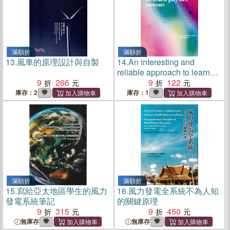
滿額折
滿額折
13.
風車的原理設計與自製
14.
An interesting and
reliable approach to learn
9
266
physics
9
122
庫存：2
庫存：1
滿額折
滿額折
15.
寫給亞太地區學生的風力
16.
風力發電全系統不為人知
發電系統筆記
的關鍵原理
9
315
9
450
無庫存
無庫存