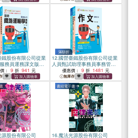
滿額折
臺鐵股份有限公司從業
12.
國營臺鐵股份有限公司從業
服務員運務課文版套
人員甄試助理事務員事務管理
冊）
9
941
課文版套書（共三冊）
9
1481
惠價：
優惠價：
存
無庫存
書
書紐電子書
光源股份有限公司
16.
魔法光源股份有限公司