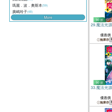
瑪麗．波．奧斯本
(59)
廣嶋玲子
(48)
More
90 折
29.
魔法光源
優惠價
無庫存
90 折
33.
魔法光源
優惠價
無庫存