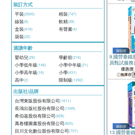
裝訂方式
平裝
精裝
(2600)
(747)
線裝
軟精
(9)
(39)
盒裝
有聲書
(416)
(4)
袋裝
(22)
適讀年齡
滿額折
9.
國營臺鐵
嬰幼兒
學齡前
(29)
(216)
員甄試服務
小學低年級
小學中年級
(146)
(21)
套書（共二
優惠價
小學高年級
小學
(16)
(431)
無庫存
高中
限制級
(2)
(1292)
出版社/品牌
台灣東販股份有限公司
(1611)
長鴻出版社股份有限公司
(1349)
希伯崙股份有限公司
(928)
萬卷樓圖書股份有限公司
(825)
滿額折
目川文化數位股份有限公司
(707)
13.
國營臺