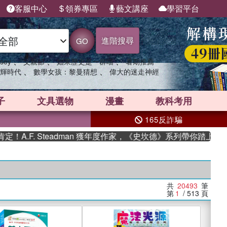
客服中心
領券專區
藝文講座
學習平台
進階搜尋
GO
、
、
、
sey
父親節
如果歷史是一群喵
暑期推薦
、
、
輝時代
數學女孩：黎曼猜想
偉大的迷走神經
子
文具選物
漫畫
教科考用
165反詐騙
 Steadman 獲年度作家，《史坎德》系列帶你踏上熱血奇幻旅程
共
20493
筆
第
1
/ 513
頁