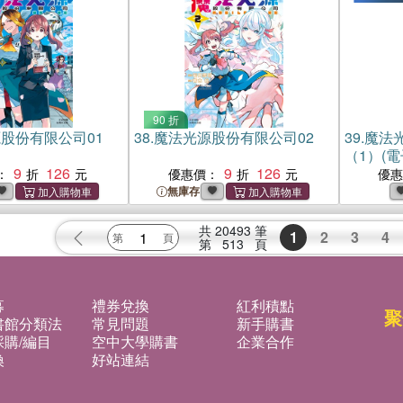
90 折
股份有限公司01
38.
魔法光源股份有限公司02
39.
魔法
（1）(電
9
126
9
126
：
優惠價：
優
無庫存
共
20493
筆
1
2
3
4
第
513
頁
募
禮券兌換
紅利積點
聚
書館分類法
常見問題
新手購書
購/編目
空中大學購書
企業合作
換
好站連結