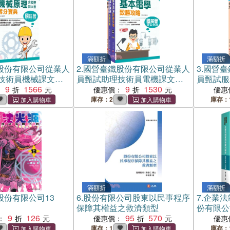
滿額折
滿額折
股份有限公司從業人
2.
國營臺鐵股份有限公司從業人
3.
國營臺
技術員機械課文版
員甄試助理技術員電機課文版
員甄試服
冊）
9
1566
套書（三冊）
9
1530
文版套書
：
優惠價：
優惠
庫存：2
庫存：
滿額折
滿額折
股份有限公司13
6.
股份有限公司股東以民事程序
7.
企業法
保障其權益之救濟類型
份有限公
9
126
95
570
：
優惠價：
優惠
庫存：1
庫存：