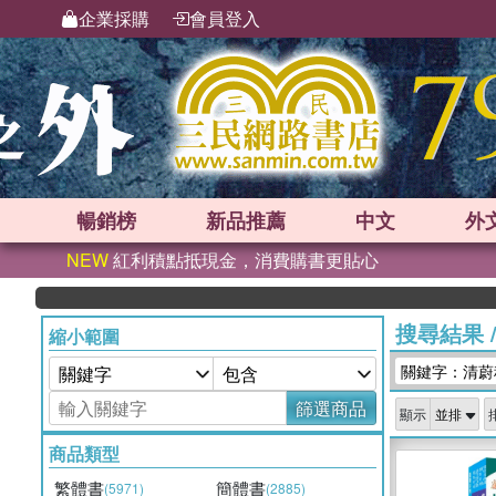
企業採購
會員登入
暢銷榜
新品
推薦
中文
外
NEW
紅利積點抵現金，消費購書更貼心
搜尋結果
縮小範圍
關鍵字：清蔚
篩選商品
顯示
商品類型
繁體書
簡體書
(5971)
(2885)