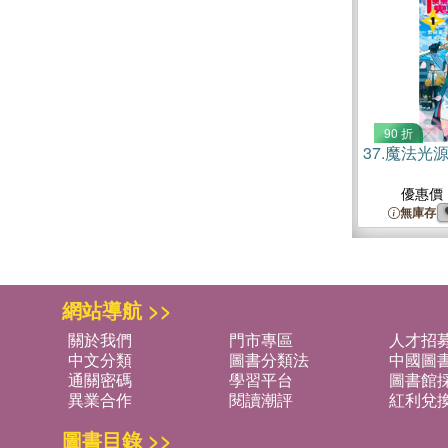
90 折
37.
魔法光源
優惠價
無庫存
網站導航 >>
關於我們
門市專區
人才招
中文分類
圖書分類法
中國圖
通關密碼
學習平台
圖書館採
異業合作
閱讀潮評
紅利兌
圖書目錄 >>