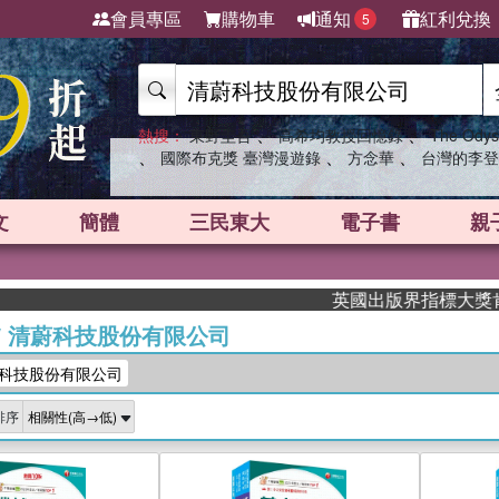
會員專區
購物車
通知
紅利兌換
5
、
、
熱搜：
東野圭吾
高希均教授回憶錄
The Odys
、
、
、
國際布克獎 臺灣漫遊錄
方念華
台灣的李登
文
簡體
三民東大
電子書
親
英國出版界指標大獎肯定！A.F.
/
清蔚科技股份有限公司
科技股份有限公司
排序