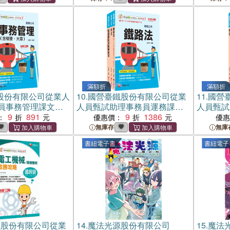
滿額折
滿額折
股份有限公司從業人
10.
國營臺鐵股份有限公司從業
11.
國營
員事務管理課文版
人員甄試助理事務員運務課文
人員甄試
冊）
9
891
版套書（共三冊）
9
1386
書（共二
：
優惠價：
優
無庫存
無庫
書紐電子書
書紐電子
鐵股份有限公司從業
14.
魔法光源股份有限公司
15.
魔法