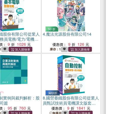
90 折
鐵股份有限公司從業人
4.
魔法光源股份有限公司14
務員電務/電力/電機課
（共二冊）
9
1026
9
126
價：
優惠價：
1
庫存：1
滿額折
制實例與裁判解析：股
8.
國營臺鐵股份有限公司從業人
司篇
員甄試技術員電機課文版套書
95
760
（共四冊）
9
1841
價：
優惠價：
1
無庫存