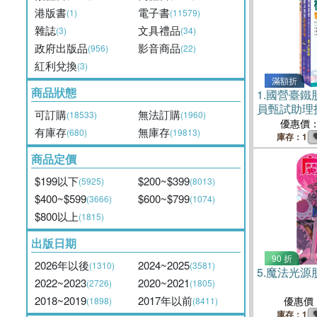
港版書
電子書
(1)
(11579)
雜誌
文具禮品
(3)
(34)
政府出版品
影音商品
(956)
(22)
紅利兌換
(3)
滿額折
商品狀態
1.
國營臺鐵
員甄試助理
可訂購
無法訂購
(18533)
(1960)
套書（共三
優惠價
有庫存
無庫存
(680)
(19813)
庫存：1
商品定價
$199以下
$200~$399
(5925)
(8013)
$400~$599
$600~$799
(3666)
(1074)
$800以上
(1815)
出版日期
90 折
2026年以後
2024~2025
(1310)
(3581)
5.
魔法光源
2022~2023
2020~2021
(2726)
(1805)
2018~2019
2017年以前
優惠價
(1898)
(8411)
庫存：1