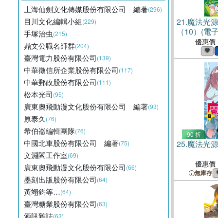
上海仙劍文化傳媒股份有限公司 編著
(296)
目川文化編輯小組
21.
魔法光
(229)
（10）(電子
手塚治虫
(215)
優惠價
鼎文公職名師群
(204)
臺灣電力股份有限公司
(139)
中華徵信所企業股份有限公司
(117)
中華郵政股份有限公司
(111)
松本光司
(95)
廣東奧飛動漫文化股份有限公司 編著
(93)
原泰久
(76)
希伯崙編輯團隊
(76)
90 折
中國北車股份有限公司 編著
25.
魔法光源
(75)
文淵閣工作室
(69)
優惠價
廣東奧飛動漫文化股份有限公司
(66)
無庫存
墨刻出版股份有限公司
(64)
黃翊鈞等…
(64)
臺灣糖業股份有限公司
(63)
酒訊雜誌
(63)