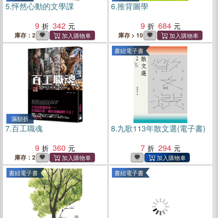
5.
怦然心動的文學課
6.
推背圖學
9
342
9
684
庫存：2
庫存 > 10
書紐電子書
滿額折
7.
百工職魂
8.
九歌113年散文選(電子書)
9
360
7
294
庫存：2
書紐電子書
書紐電子書