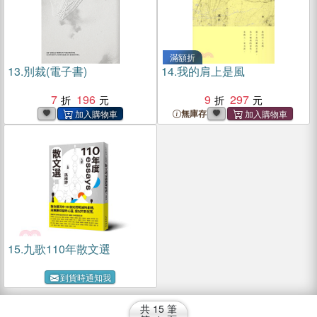
滿額折
13.
別裁(電子書)
14.
我的肩上是風
7
196
9
297
無庫存
15.
九歌110年散文選
到貨時通知我
共
15
筆