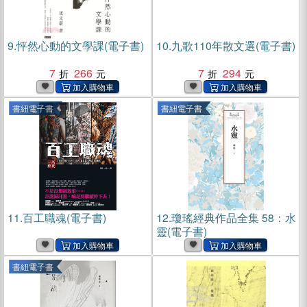
9.
怦然心動的文學課(電子書)
10.
九歌110年散文選(電子書)
7
266
7
294
書紐電子書
書紐電子書
11.
百工職魂(電子書)
12.
瓊瑤經典作品全集 58：水
靈(電子書)
書紐電子書