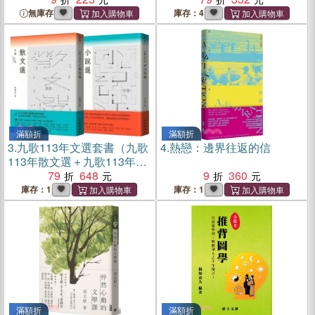
無庫存
庫存：4
滿額折
滿額折
3.
九歌113年文選套書（九歌
4.
熱戀：邊界往返的信
113年散文選＋九歌113年小
說選）
79
648
9
360
庫存：1
庫存：1
滿額折
滿額折