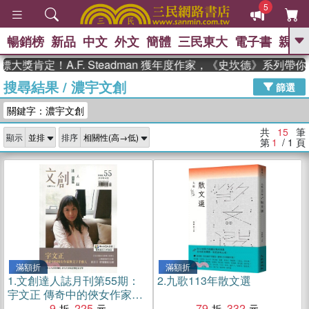
5
暢銷榜
新品
中文
外文
簡體
三民東大
電子書
親子
GO
獎肯定！A.F. Steadman 獲年度作家，《史坎德》系列帶你
搜尋結果
/
濃宇文創
、
熱搜：
東野圭吾
高希均教授回憶錄
篩選
、
、
、
The Odyssey
父親節
如果歷
關鍵字：濃宇文創
、
、
史是一群喵
暑期推薦
國際布克
、
、
獎 臺灣漫遊錄
方念華
台灣的李
共
15
筆
顯示
排序
、
、
登輝時代
數學女孩：黎曼猜想
第
1
/ 1
頁
偉大的迷走神經
滿額折
滿額折
1.
文創達人誌月刊第55期：
2.
九歌113年散文選
宇文正 傳奇中的俠女作家與
文字手藝人
9
225
79
332