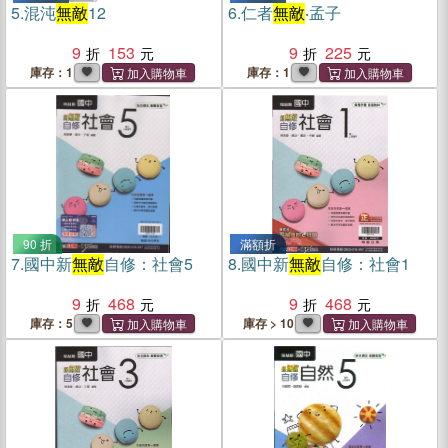
5.
混沌
無敵
12
6.
仁者
無敵
‧孟子
9
153
9
225
庫存：1
庫存：1
90 折
滿額折
7.
國中新
無敵
自修：社會5
8.
國中新
無敵
自修：社會1
9
468
9
468
庫存：5
庫存 > 10