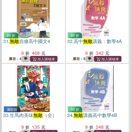
90 折
90 折
31.
無敵
自修高中國文4
32.
高中
無敵
講義：數學4A
9
468
9
342
庫存：4
庫存：5
滿額折
90 折
33.
生馬肉美味
無敵
（全）
34.
無敵
講義高中數學4B
9
135
9
248