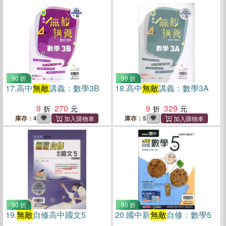
90 折
90 折
17.
高中
無敵
講義：數學3B
18.
高中
無敵
講義：數學3A
9
270
9
329
庫存：4
庫存：5
90 折
90 折
19.
無敵
自修高中國文5
20.
國中新
無敵
自修：數學5