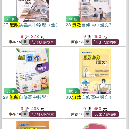
90 折
90 折
27.
無敵
講義高中物理（全）
28.
無敵
自修高中國文3
9
378
9
450
庫存：5
庫存：8
90 折
90 折
29.
無敵
自修高中數學1
30.
無敵
自修高中國文1
9
405
9
450
庫存：8
庫存：6