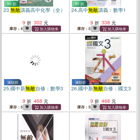
90 折
90 折
23.
無敵
講義高中化學（全）
24.
高中
無敵
講義：數學1
9
302
9
338
庫存：4
庫存：5
滿額折
滿額折
25.
國中新
無敵
自修：數學3
26.
國中新
無敵
自修：國文3
9
468
9
468
庫存：5
庫存：5