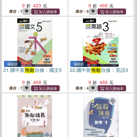
9
423
9
468
庫存：7
庫存：9
滿額折
滿額折
21.
國中新
無敵
自修：國文5
22.
國中新
無敵
自修：英語3
9
468
9
468
庫存：7
庫存：4