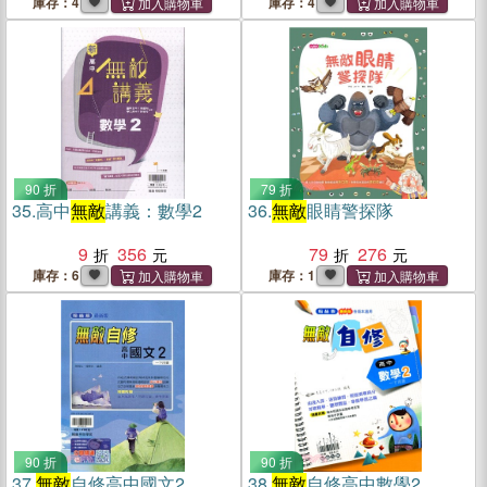
庫存：4
庫存：4
90 折
79 折
35.
高中
無敵
講義：數學2
36.
無敵
眼睛警探隊
9
356
79
276
庫存：6
庫存：1
90 折
90 折
37.
無敵
自修高中國文2
38.
無敵
自修高中數學2