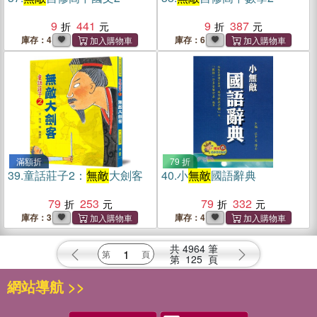
9
441
9
387
庫存：4
庫存：6
滿額折
79 折
39.
童話莊子2：
無敵
大劍客
40.
小
無敵
國語辭典
79
253
79
332
庫存：3
庫存：4
共
4964
筆
第
125
頁
網站導航 >>