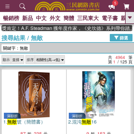
5
暢銷榜
新品
中文
外文
簡體
三民東大
電子書
親子
GO
A.F. Steadman 獲年度作家，《史坎德》系列帶你踏上熱血
搜尋結果
/
無敵
、
熱搜：
東野圭吾
高希均教授回憶錄
篩選
、
、
、
The Odyssey
父親節
如果歷
關鍵字：無敵
、
、
史是一群喵
暑期推薦
國際布克
、
、
獎 臺灣漫遊錄
方念華
台灣的李
共
4964
筆
顯示
排序
、
、
登輝時代
數學女孩：黎曼猜想
第
1
/ 125
頁
偉大的迷走神經
滿額折
滿額折
1.
無敵
號（簡體書）
2.
混沌
無敵
16
87
235
9
153