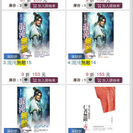
庫存：3
庫存：1
滿額折
滿額折
3.
混沌
無敵
15
4.
混沌
無敵
14
9
153
9
153
庫存：1
庫存：1
滿額折
滿額折