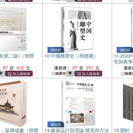
滿額折
滿額折
(第二版)（簡體
10.
中國雕塑史（簡體書）
11.
202
究與教學
87
412
87
251
書）
：
優惠價：
優惠
無庫存
無庫
滿額折
林：延暉成趣（簡體
14.
建築設計與理論‧體系與方法
15.
開軒