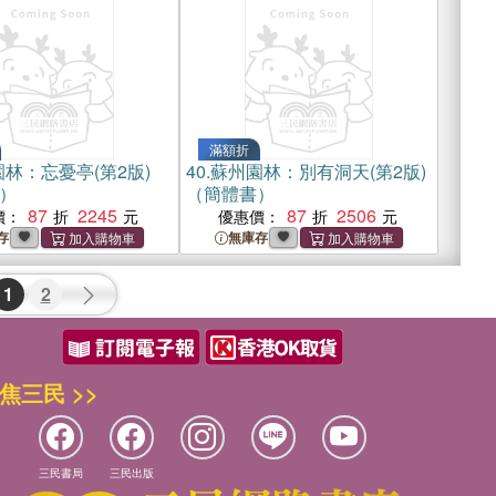
滿額折
林：忘憂亭(第2版)
40.
蘇州園林：別有洞天(第2版)
）
（簡體書）
87
2245
87
2506
價：
優惠價：
存
無庫存
1
2
焦三民 >>
三民書局
三民出版