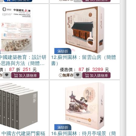
滿額折
2中國建築教育：設計研
12.
蘇州園林：留雲山房（簡體
‧思路與方法（簡體
書）
87
251
87
3289
價：
優惠價：
存
無庫存
滿額折
：中國古代建築門窗槅
16.
蘇州園林：待月亭場景（簡