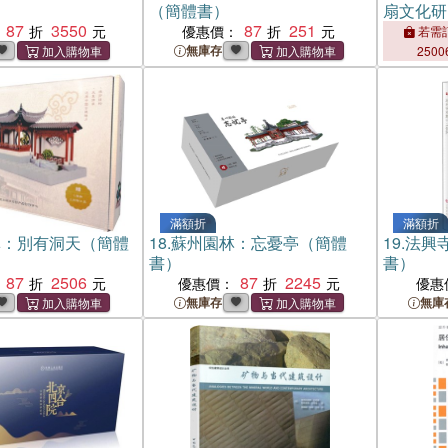
（簡體書）
扇文化研
87
3550
87
251
優惠價：
若需訂
無庫存
2500
滿額折
滿額折
林：別有洞天（簡體
18.
蘇州園林：忘憂亭（簡體
19.
法興
書）
書）
87
2506
87
2245
優惠價：
優惠
無庫存
無庫