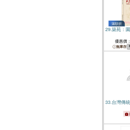
滿額折
29.
築苑：
優惠價
無庫存
33.
台灣傳