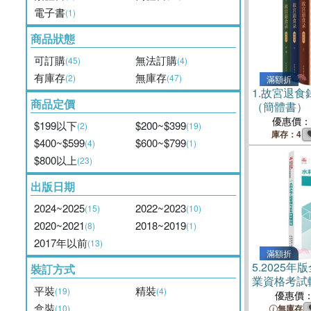
電子書
(1)
商品狀態
可訂購
無法訂購
(45)
(4)
有庫存
無庫存
(2)
(47)
滿額折
1.
故宮退食錄
商品定價
（簡體書）
優惠價：
$199以下
$200~$399
(2)
(19)
庫存：4
$400~$599
$600~$799
(4)
(1)
$800以上
(23)
出版日期
2024~2025
2022~2023
(15)
(10)
2020~2021
2018~2019
(8)
(1)
2017年以前
(13)
滿額折
5.
2025年
裝訂方式
業資格考試
平裝
精裝
(19)
(4)
程管理與實
優惠價
盒裝
書）
(10)
無庫存