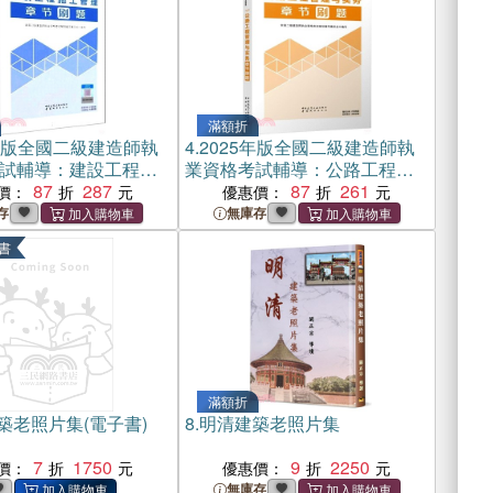
滿額折
5年版全國二級建造師執
4.
2025年版全國二級建造師執
試輔導：建設工程施
業資格考試輔導：公路工程管
節刷題（簡體書）
87
287
理與實務章節刷題（簡體書）
87
261
價：
優惠價：
存
無庫存
書
滿額折
築老照片集(電子書)
8.
明清建築老照片集
7
1750
9
2250
價：
優惠價：
無庫存