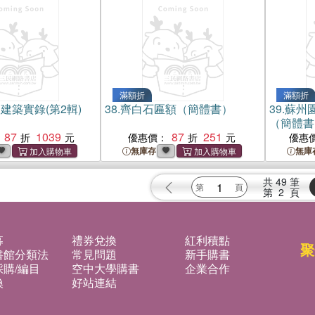
滿額折
滿額折
建築實錄(第2輯)
38.
齊白石匾額（簡體書）
39.
蘇州園
（簡體書
87
1039
87
251
優惠價：
優惠
無庫存
無庫
共
49
筆
第
2
頁
募
禮券兌換
紅利積點
聚
書館分類法
常見問題
新手購書
購/編目
空中大學購書
企業合作
換
好站連結