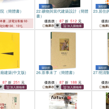
滿額折
滿額折
合院（簡體書）
22.
礦物與當代建築設計（簡體
23.
居住
書）
87
512
優惠價：
優惠
本書，請電洽客服 02-
無庫存
無庫
00[分機130、131]。
滿額折
滿額折
廟建築(中文版)
26.
茶事未了（簡體書）
27.
明清
87
251
87
188
：
優惠價：
優惠
無庫存
無庫