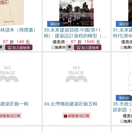
滿額折
滿額折
園林讀本（簡體書）
30.
未來建築競標‧中國(第11
31.
未來
輯)：建築設計過程的轉型（簡
時代(第9
87
146
體書）
87
1566
：
優惠價：
優惠
無庫存
無庫
滿額折
統建築匠藝一輯
34.
台灣傳統建築匠藝五輯
35.
市政
節刷題（
優惠
絕版無法訂購
絕版無法訂購
無庫