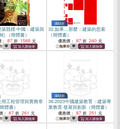
滿額折
建築競標‧中國：建築與
32.
如果…那麼：建築的思索
輯) （簡體書）
（簡體書）
87
1566
87
240
價：
優惠價：
存
無庫存
滿額折
公用工程管理與實務章
36.
2023中國建築教育：建築專
簡體書）
業教育‧發展與創新（簡體書）
87
261
87
251
價：
優惠價：
存
無庫存