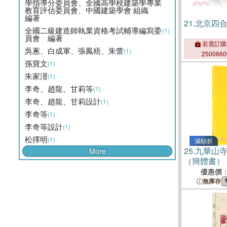
學指導分委員會、全國高學校建築學專業
教育評估委員會、中國建築學會 組織
編著
21.
北京四
全國二級建造師執業資格考試輔導編寫委
(1)
員會 編著
若需訂購
吳蔥、白成軍、張鳳梧、朱蕾
(1)
250066
孫寶文
(1)
朱家溍
(1)
李奇、趙龍、甘莉等
(1)
李奇、趙龍、甘莉設計
(1)
李奇等
(1)
李奇等設計
(1)
松擇明
(1)
滿額折
25.
九華山寺
More
（簡體書）
優惠價
無庫存