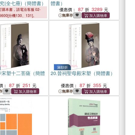
究(全七冊)（簡體書）
體書）
87
3289
優惠價：
購本書，請電洽客服 02-
無庫存
6600[分機130、131]。
滿額折
寺宋塑十二菩薩（簡體
20.
晉祠聖母殿宋塑（簡體書）
87
251
87
355
價：
優惠價：
存
無庫存