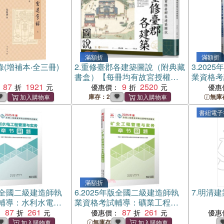
滿額折
滿額折
(增補本‧全三冊)
2.
重修臺郡各建築圖說（附典藏
3.
202
書盒）【每冊均有故宮授權雷
業資格考
87
1921
射防偽標籤】
9
2520
工管理章
優惠價：
優惠
庫存：2
無庫
書紐電子
滿額折
版全國二級建造師執
6.
2025年版全國二級建造師執
7.
明清建
輔導：水利水電工
業資格考試輔導：礦業工程管
務章節刷題（簡體
87
261
理與實務章節刷題（簡體書）
87
261
：
優惠價：
優惠
無庫存