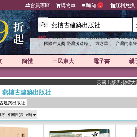
會員專區
購物車
通知
紅利兌換
5
、
、
熱搜：
東野圭吾
高希均教授回憶錄
The Odys
、
、
、
國際布克獎 臺灣漫遊錄
方念華
台灣的李登
文
簡體
三民東大
電子書
親
英國出版界指標大獎肯定！A.F
/
燕樓古建築出版社
古建築出版社
排序