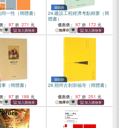
滿額折
的同一性（簡體書）
24.
建設工程經濟考點精要（簡
體書）
87
271
87
172
價：
優惠價：
存
無庫存
滿額折
醫事（簡體書）
28.
朔州古刹崇福寺（簡體書）
87
188
87
251
價：
優惠價：
存
無庫存