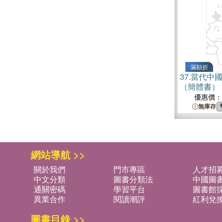
滿額折
37.
當代中國
（簡體書）
優惠價：
無庫存
網站導航 >>
關於我們
門市專區
人才招
中文分類
圖書分類法
中國圖
通關密碼
學習平台
圖書館採
異業合作
閱讀潮評
紅利兌
圖書目錄 >>