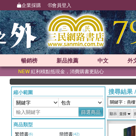
企業採購
會員登入
暢銷榜
新品
推薦
中文
外
NEW
紅利積點抵現金，消費購書更貼心
搜尋結果
縮小範圍
關鍵字：燕樓
篩選商品
顯示
商品類型
繁體書
簡體書
(6)
(42)