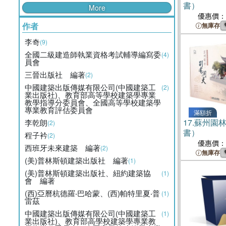
書）
More
優惠價：
作者
無庫存
李奇
(9)
全國二級建造師執業資格考試輔導編寫委
(4)
員會
三晉出版社 編著
(2)
中國建築出版傳媒有限公司(中國建築工
(2)
業出版社)、教育部高等學校建築學專業
教學指導分委員會、全國高等學校建築學
專業教育評估委員會
滿額折
17.
蘇州園
李乾朗
(2)
書）
程子衿
(2)
優惠價：
西班牙未來建築 編著
(2)
無庫存
(美)普林斯頓建築出版社 編著
(1)
(美)普林斯頓建築出版社、紐約建築協
(1)
會 編著
(西)亞曆杭德羅‧巴哈蒙、(西)帕特里夏‧普
(1)
雷茲
中國建築出版傳媒有限公司(中國建築工
(1)
業出版社)、教育部高學校建築學專業教