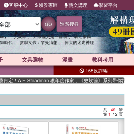
客服中心
領券專區
藝文講座
學習平台
進階搜尋
GO
、
、
、
sey
父親節
如果歷史是一群喵
暑期推薦
、
、
輝時代
數學女孩：黎曼猜想
偉大的迷走神經
子
文具選物
漫畫
教科考用
165反詐騙
. Steadman 獲年度作家，《史坎德》系列帶你踏上熱血奇幻旅
共
49
筆
第
1
/ 2
頁