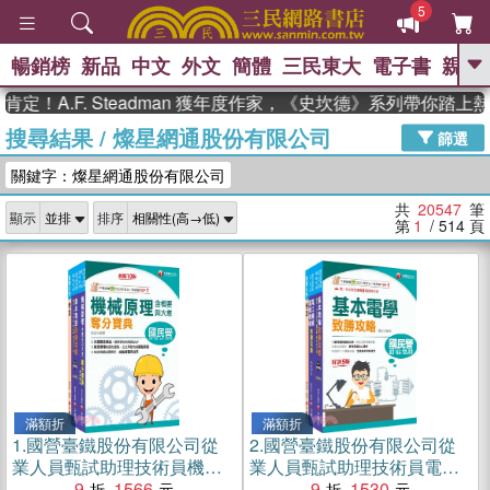
5
暢銷榜
新品
中文
外文
簡體
三民東大
電子書
親子
GO
.F. Steadman 獲年度作家，《史坎德》系列帶你踏上熱血奇
搜尋結果
/
燦星網通股份有限公司
、
熱搜：
東野圭吾
高希均教授回憶錄
篩選
、
、
、
The Odyssey
父親節
花開錦
關鍵字：燦星網通股份有限公司
、
、
、
繡
暑期推薦
方念華
台灣的
、
李登輝時代
數學女孩：黎曼猜想
共
20547
筆
顯示
排序
、
、
偉大的迷走神經
如果歷史是一
第
1
/ 514
頁
、
群喵
臺灣漫遊錄
滿額折
滿額折
1.
國營臺鐵股份有限公司從
2.
國營臺鐵股份有限公司從
業人員甄試助理技術員機械
業人員甄試助理技術員電機
課文版套書（共三冊）
9
1566
課文版套書（三冊）
9
1530