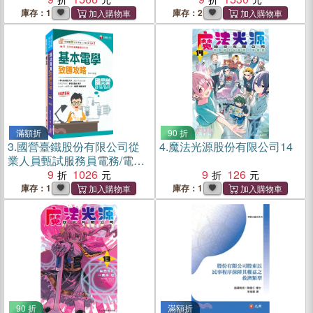
庫存：1
庫存：2
滿額折
90 折
3.
國營臺鐵股份有限公司從
4.
魔法光源股份有限公司14
業人員甄試服務員電務/電力/
電機課文版套書（共二冊）
9
1026
9
126
庫存：1
庫存：1
90 折
滿額折