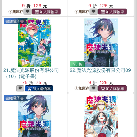
9
126
9
126
無庫存
無庫存
書紐電子書
90 折
21.
魔法光源股份有限公司
22.
魔法光源股份有限公司09
（10）(電子書)
75
75
9
126
無庫存
書紐電子書