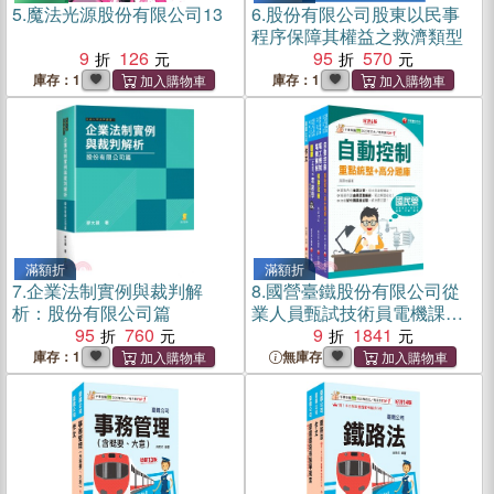
5.
魔法光源股份有限公司13
6.
股份有限公司股東以民事
程序保障其權益之救濟類型
9
126
95
570
庫存：1
庫存：1
滿額折
滿額折
7.
企業法制實例與裁判解
8.
國營臺鐵股份有限公司從
析：股份有限公司篇
業人員甄試技術員電機課文
95
760
版套書（共四冊）
9
1841
庫存：1
無庫存