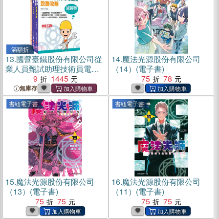
滿額折
13.
國營臺鐵股份有限公司從
14.
魔法光源股份有限公司
業人員甄試助理技術員電務/
（14）(電子書)
電力課文版套書（共三冊）
9
1445
75
78
無庫存
書紐電子書
書紐電子書
15.
魔法光源股份有限公司
16.
魔法光源股份有限公司
（13）(電子書)
（11）(電子書)
75
75
75
75