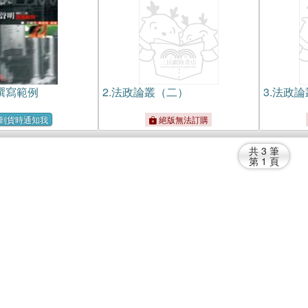
撰寫範例
2.
法政論叢（二）
3.
法政論
到貨時通知我
絕版無法訂購
共
3
筆
第
1
頁