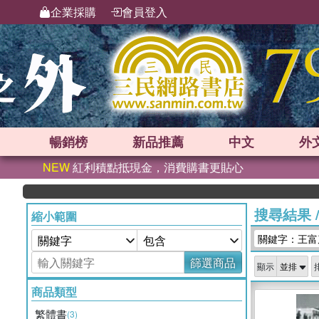
企業採購
會員登入
暢銷榜
新品
推薦
中文
外
NEW
紅利積點抵現金，消費購書更貼心
搜尋結果
縮小範圍
關鍵字：王富
篩選商品
顯示
商品類型
繁體書
(3)