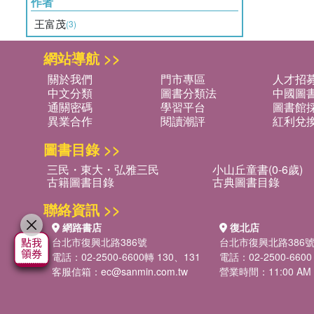
作者
王富茂
(3)
網站導航 >>
關於我們
門市專區
人才招
中文分類
圖書分類法
中國圖
通關密碼
學習平台
圖書館採
異業合作
閱讀潮評
紅利兌
圖書目錄 >>
三民・東大・弘雅三民
小山丘童書(0-6歲)
古籍圖書目錄
古典圖書目錄
聯絡資訊 >>
網路書店
復北店
台北市復興北路386號
台北市復興北路386
電話：02-2500-6600轉 130、131
電話：02-2500-6600
客服信箱：
ec@sanmin.com.tw
營業時間：11:00 AM -