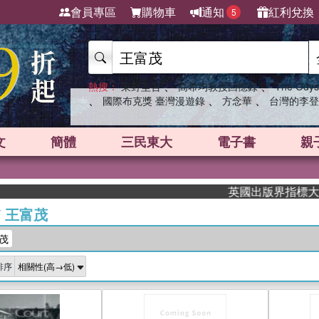
會員專區
購物車
通知
紅利兌換
5
、
、
熱搜：
東野圭吾
高希均教授回憶錄
The Odys
、
、
、
國際布克獎 臺灣漫遊錄
方念華
台灣的李登
文
簡體
三民東大
電子書
親
英國出版界指標大獎肯
/
王富茂
茂
排序