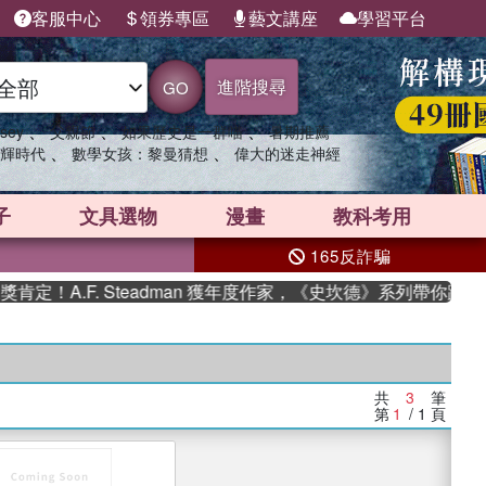
客服中心
領券專區
藝文講座
學習平台
進階搜尋
GO
、
、
、
sey
父親節
如果歷史是一群喵
暑期推薦
、
、
輝時代
數學女孩：黎曼猜想
偉大的迷走神經
子
文具選物
漫畫
教科考用
165反詐騙
定！A.F. Steadman 獲年度作家，《史坎德》系列帶你踏上
共
3
筆
第
1
/ 1
頁