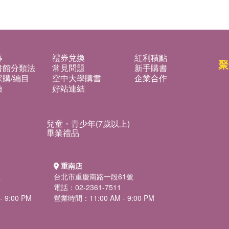
募
禮券兌換
紅利積點
聚
書館分類法
常見問題
新手購書
購/編目
空中大學購書
企業合作
換
好站連結
兒童・青少年(7歲以上)
畢業禮品
重南店
號
台北市重慶南路一段61號
電話：02-2361-7511
 9:00 PM
營業時間：11:00 AM - 9:00 PM