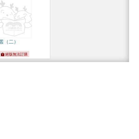
叢（二）
絕版無法訂購