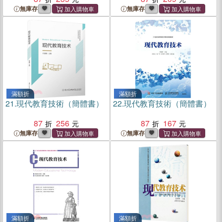
無庫存
無庫存
滿額折
滿額折
21.
現代教育技術（簡體書）
22.
現代教育技術（簡體書）
87
256
87
167
無庫存
無庫存
滿額折
滿額折