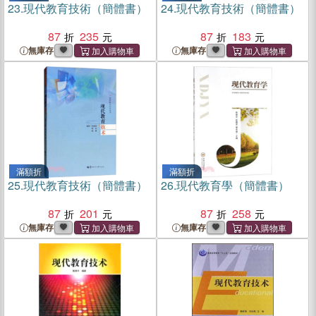
23.
現代教育技術（簡體書）
24.
現代教育技術（簡體書）
87
235
87
183
無庫存
無庫存
滿額折
滿額折
25.
現代教育技術（簡體書）
26.
現代教育學（簡體書）
87
201
87
258
無庫存
無庫存