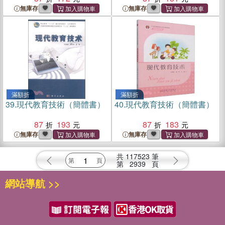
無庫存
無庫存
滿額折
滿額折
39.
現代教育技術（簡體書）
40.
現代教育技術（簡體書）
87
193
87
183
無庫存
無庫存
共
117523
筆
第
2939
頁
網站導航 >>