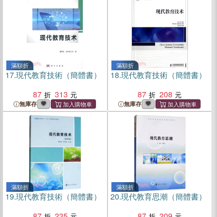
滿額折
滿額折
17.
現代教育技術（簡體書）
18.
現代教育技術（簡體書）
87
313
87
208
無庫存
無庫存
滿額折
滿額折
19.
現代教育技術（簡體書）
20.
現代教育思潮（簡體書）
87
235
87
209