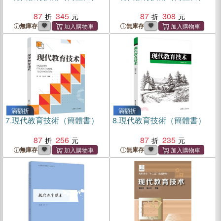
87
345
87
308
無庫存
無庫存
滿額折
滿額折
7.
現代教育技術（簡體書）
8.
現代教育技術（簡體書）
87
256
87
235
無庫存
無庫存